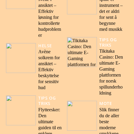
ansiktet –
instrument –
Effektiv
det er aldri
løsning for
for sent å
kontrollerte
begynne
hudproblem
med musikk
er
TIPS OG
TRIKS
HELSE
Tikitaka
Avène
Casino: Den
solkrem for
ultimate E-
ansiktet –
Gaming
Effektiv
plattformen
beskyttelse
for norsk
for sensitiv
spillunderho
hud
ldning
TIPS OG
TRIKS
MOTE
Flytteesker:
Slik finner
Den
du de aller
ultimate
beste
guiden til en
moderne
enklere
smykkene