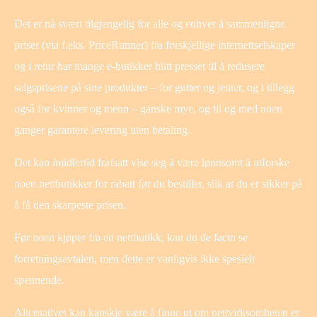
Det er nå svært tilgjengelig for alle og enhver å sammenligne
priser (via f.eks. PriceRunner) fra forskjellige internettselskaper
og i retur har mange e-butikker blitt presset til å redusere
salgsprisene på sine produkter – for gutter og jenter, og i tillegg
også for kvinner og menn – ganske mye, og til og med noen
ganger garantere levering uten betaling.
Det kan imidlertid fortsatt vise seg å være lønnsomt å utforske
noen nettbutikker for rabatt før du bestiller, slik at du er sikker på
å få den skarpeste prisen.
Før noen kjøper fra en nettbutikk, kan du de facto se
forretningsavtalen, men dette er vanligvis ikke spesielt
spennende.
Alternativet kan kanskje være å finne ut om nettvirksomheten er