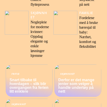
flytteprosess
på nett
SKJØNNH
FAMILIE
ET
Fordelene
Neglepleie
med å bruke
for moderne
bæresjal til
kvinner:
baby:
Oppdag
Nærhet,
elegante og
komfort og
enkle
fleksibilitet
løsninger
hjemme
FRITID
SKJØNNHET
Snart tilbake til
Derfor er det mange
hverdagen – slik blir
jenter som velger å
overgangen fra ferien
handle undertøy på
litt enklere
nett
SKJØNNHET