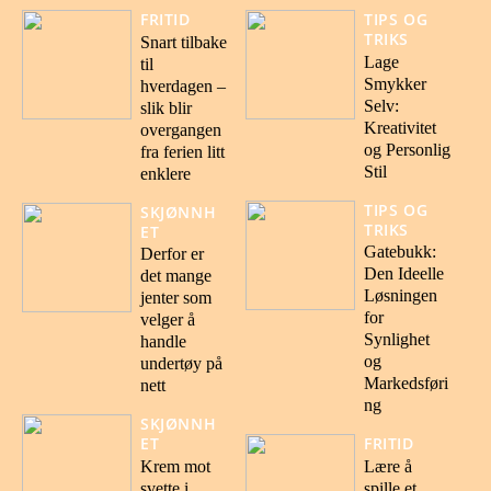
FRITID
TIPS OG
TRIKS
Snart tilbake
Lage
til
Smykker
hverdagen –
Selv:
slik blir
Kreativitet
overgangen
og Personlig
fra ferien litt
Stil
enklere
TIPS OG
SKJØNNH
TRIKS
ET
Gatebukk:
Derfor er
Den Ideelle
det mange
Løsningen
jenter som
for
velger å
Synlighet
handle
og
undertøy på
Markedsføri
nett
ng
SKJØNNH
ET
FRITID
Krem mot
Lære å
svette i
spille et