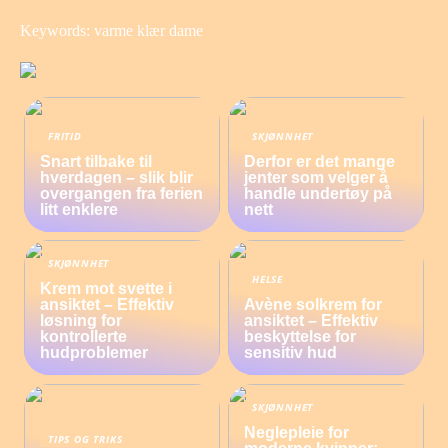
Keywords: varme klær dame
FRITID
SKJØNNHET
Snart tilbake til
Derfor er det mange
hverdagen – slik blir
jenter som velger å
overgangen fra ferien
handle undertøy på
litt enklere
nett
SKJØNNHET
HELSE
Krem mot svette i
ansiktet – Effektiv
Avène solkrem for
løsning for
ansiktet – Effektiv
kontrollerte
beskyttelse for
hudproblemer
sensitiv hud
SKJØNNHET
Neglepleie for
TIPS OG TRIKS