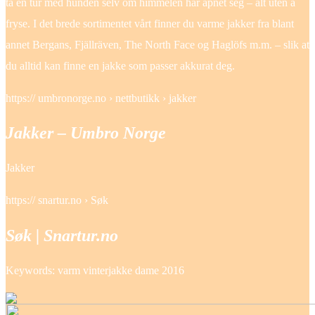
ta en tur med hunden selv om himmelen har åpnet seg – alt uten å
fryse. I det brede sortimentet vårt finner du varme jakker fra blant
annet Bergans, Fjällräven, The North Face og Haglöfs m.m. – slik at
du alltid kan finne en jakke som passer akkurat deg.
https:// umbronorge.no › nettbutikk › jakker
Jakker – Umbro Norge
Jakker
https:// snartur.no › Søk
Søk | Snartur.no
Keywords: varm vinterjakke dame 2016