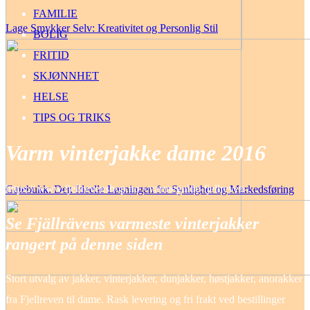
FAMILIE
Lage Smykker Selv: Kreativitet og Personlig Stil
BOLIG
FRITID
SKJØNNHET
HELSE
TIPS OG TRIKS
Varm vinterjakke dame 2016
https:// www.fjellrevenshop.no › varmeguide-fjellreven-…
Gatebukk: Den Ideelle Løsningen for Synlighet og Markedsføring
Se Fjällrävens varmeste vinterjakker
rangert på denne siden
Stort utvalg av jakker, vinterjakker, dunjakker, høstjakker, anorakker
fra Fjellreven til dame. Rask levering og fri frakt ved bestillinger