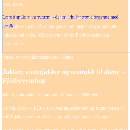
over 500kr.
Lære å spille et instrument – det er aldri for sent å begynne med
Hvor varm jakke trenger du? Fjällräven har mange varme
musikk
vinterjakker og her får du en guide som hjelper deg å finne rett
tjukkelse på jakka. Klikk deg inn og les Fjellrevenshop sin
varmeguide.
https:// www.fjellrevenshop.no › Dame
Jakker, vinterjakker og anorakk til dame –
Fjellrevenshop
Jakker, vinterjakker og anorakk til dame – Fjellreven
30. okt. 2019 — I 2016 slo Svea salgsrekorden og solgte nesten 75
000(!) jakker, som er det mest populære plagget i selskapet.