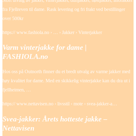
Stort utvalg av jakker, vinterjakker, dunjakker, høstjakker, anorakker
fra Fjellreven til dame. Rask levering og fri frakt ved bestillinger
over 500kr
https:// www.fashiola.no › … › Jakker › Vinterjakker
Varm vinterjakke for dame |
FASHIOLA.no
Hos oss på Outnorth finner du et bredt utvalg av varme jakker med
høy kvalitet for dame. Med en skikkelig vinterjakke kan du dra ut i
fjellheimen, …
https:// www.nettavisen.no › livsstil › mote › svea-jakker-a…
Svea-jakker: Årets hotteste jakke –
Nettavisen