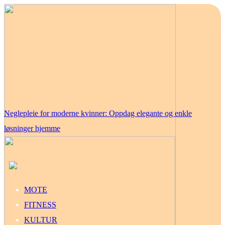
Neglepleie for moderne kvinner: Oppdag elegante og enkle
løsninger hjemme
MOTE
FITNESS
KULTUR