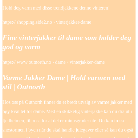
Hold deg varm med disse trendjakkene denne vinteren!
https:// shopping.side2.no › vinterjakker-dame
Fine vinterjakker til dame som holder deg
god og varm
https:// www.outnorth.no › dame › vinterjakker-dame
Varme Jakker Dame | Hold varmen med
stil | Outnorth
Hos oss på Outnorth finner du et bredt utvalg av varme jakker med
høy kvalitet for dame. Med en skikkelig vinterjakke kan du dra ut i
fjellheimen, til tross for at det er minusgrader ute. Du kan trosse
snøstormen i byen når du skal handle julegaver eller så kan du også