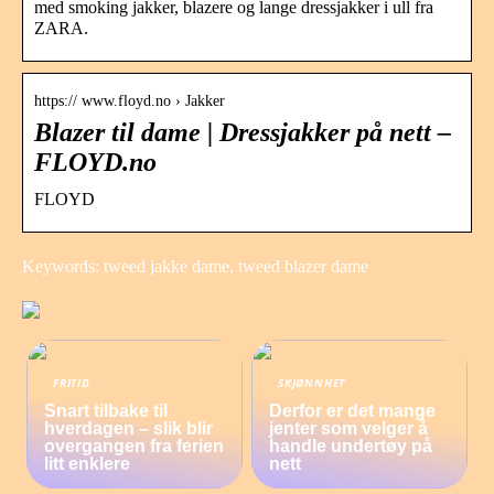
med smoking jakker, blazere og lange dressjakker i ull fra
ZARA.
https:// www.floyd.no › Jakker
Blazer til dame | Dressjakker på nett –
FLOYD.no
FLOYD
Keywords: tweed jakke dame, tweed blazer dame
FRITID
SKJØNNHET
Snart tilbake til
Derfor er det mange
hverdagen – slik blir
jenter som velger å
overgangen fra ferien
handle undertøy på
litt enklere
nett