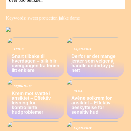
over 500 butikker.
Keywords: sweet protection jakke dame
FRITID
SKJØNNHET
Snart tilbake til
Derfor er det mange
hverdagen – slik blir
jenter som velger å
overgangen fra ferien
handle undertøy på
litt enklere
nett
SKJØNNHET
HELSE
Krem mot svette i
ansiktet – Effektiv
Avène solkrem for
løsning for
ansiktet – Effektiv
kontrollerte
beskyttelse for
hudproblemer
sensitiv hud
SKJØNNHET