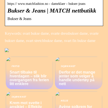
https:// www.matchfashion.no › dameklaer › bukser-jeans
Bukser & Jeans | MATCH nettbutikk
Bukser & Jeans
Keywords: svart bukse dame, svarte dressbukser dame, svarte
bukser dame, svart stretchbukse dame, svart fin bukse dame
FRITID
SKJØNNHET
Snart tilbake til
Derfor er det mange
hverdagen – slik blir
jenter som velger å
overgangen fra ferien
handle undertøy på
litt enklere
nett
SKJØNNHET
HELSE
Krem mot svette i
ansiktet – Effektiv
Avène solkrem for