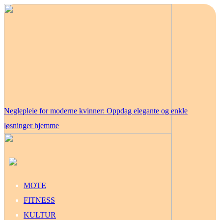
Neglepleie for moderne kvinner: Oppdag elegante og enkle
løsninger hjemme
MOTE
FITNESS
KULTUR