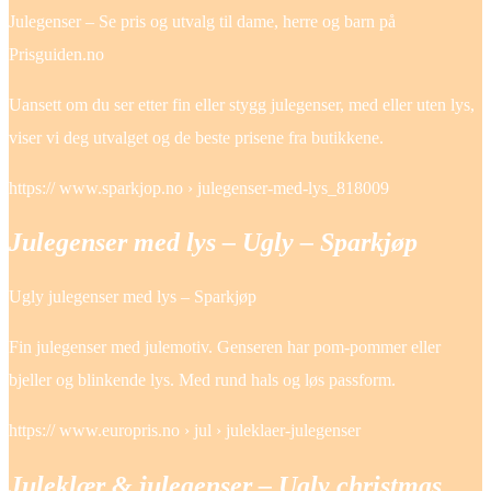
Julegenser – Se pris og utvalg til dame, herre og barn på
Prisguiden.no
Uansett om du ser etter fin eller stygg julegenser, med eller uten lys,
viser vi deg utvalget og de beste prisene fra butikkene.
https:// www.sparkjop.no › julegenser-med-lys_818009
Julegenser med lys – Ugly – Sparkjøp
Ugly julegenser med lys – Sparkjøp
Fin julegenser med julemotiv. Genseren har pom-pommer eller
bjeller og blinkende lys. Med rund hals og løs passform.
https:// www.europris.no › jul › juleklaer-julegenser
Juleklær & julegenser – Ugly christmas