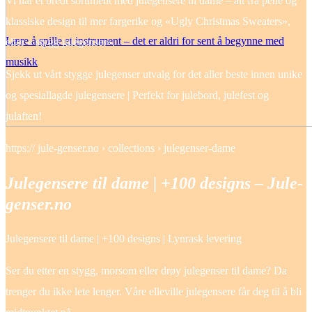
Vi har et bredt sortiment med julegensere til dame – alt fra pene og
klassiske design til mer fargerike og «Ugly Christmas Sweaters»,
Lære å spille et instrument – det er aldri for sent å begynne med
eller « stygg julegenser».
musikk
Sjekk ut vårt stygge julegenser utvalg for det aller beste innen unike
og spesiallagde julegensere | Perfekt for julebord, julefest og
julaften!
https:// jule-genser.no › collections › julegenser-dame
Julegensere til dame | +100 designs – Jule-
genser.no
Julegensere til dame | +100 designs | Lynrask levering
Ser du etter en stygg, morsom eller drøy julegenser til dame? Da
trenger du ikke lete lenger. Våre elleville julegensere får deg til å bli