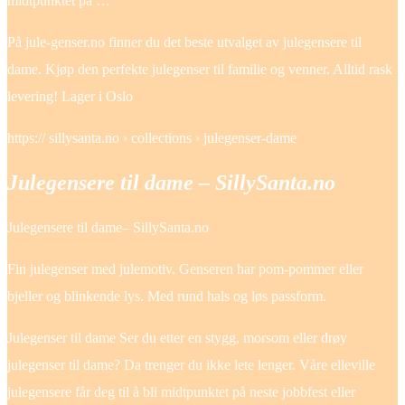
midtpunktet på …
På jule-genser.no finner du det beste utvalget av julegensere til
dame. Kjøp den perfekte julegenser til familie og venner. Alltid rask
levering! Lager i Oslo
https:// sillysanta.no › collections › julegenser-dame
Julegensere til dame – SillySanta.no
Julegensere til dame– SillySanta.no
Fin julegenser med julemotiv. Genseren har pom-pommer eller
bjeller og blinkende lys. Med rund hals og løs passform.
Julegenser til dame Ser du etter en stygg, morsom eller drøy
julegenser til dame? Da trenger du ikke lete lenger. Våre elleville
julegensere får deg til å bli midtpunktet på neste jobbfest eller