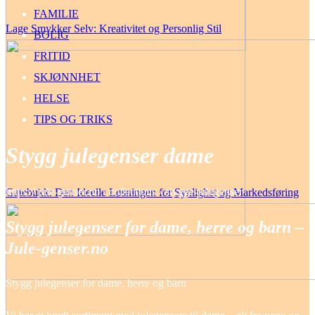
FAMILIE
Lage Smykker Selv: Kreativitet og Personlig Stil
BOLIG
FRITID
SKJØNNHET
HELSE
TIPS OG TRIKS
Stygg julegenser dame
https:// jule-genser.no › collections › stygge-julegenser
Gatebukk: Den Ideelle Løsningen for Synlighet og Markedsføring
Stygg julegenser for dame, herre og barn –
Jule-genser.no
Stygg julegenser for dame, herre og barn