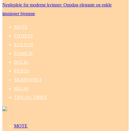
Neglepleie for moderne kvinner: Oppdag elegante og enkle
løsninger hjemme
MOTE
FITNESS
KULTUR
FAMILIE
BOLIG
FRITID
SKJØNNHET
HELSE
TIPS OG TRIKS
MOTE