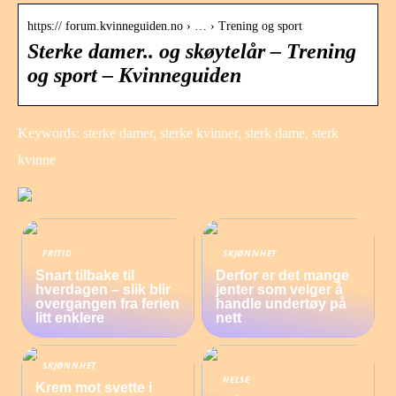
https:// forum.kvinneguiden.no › … › Trening og sport
Sterke damer.. og skøytelår – Trening
og sport – Kvinneguiden
Keywords: sterke damer, sterke kvinner, sterk dame, sterk
kvinne
FRITID
SKJØNNHET
Snart tilbake til
Derfor er det mange
hverdagen – slik blir
jenter som velger å
overgangen fra ferien
handle undertøy på
litt enklere
nett
SKJØNNHET
HELSE
Krem mot svette i