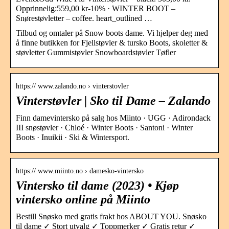
Opprinnelig:559,00 kr-10% · WINTER BOOT –
Snørestøvletter – coffee. heart_outlined …
Tilbud og omtaler på Snow boots dame. Vi hjelper deg med
å finne butikken for Fjellstøvler & tursko Boots, skoletter &
støvletter Gummistøvler Snowboardstøvler Tøfler
https:// www.zalando.no › vinterstovler
Vinterstøvler | Sko til Dame – Zalando
Finn damevintersko på salg hos Miinto · UGG · Adirondack
III snøstøvler · Chloé · Winter Boots · Santoni · Winter
Boots · Inuikii · Ski & Wintersport.
https:// www.miinto.no › damesko-vintersko
Vintersko til dame (2023) • Kjøp
vintersko online på Miinto
Bestill Snøsko med gratis frakt hos ABOUT YOU. Snøsko
til dame ✓ Stort utvalg ✓ Toppmerker ✓ Gratis retur ✓