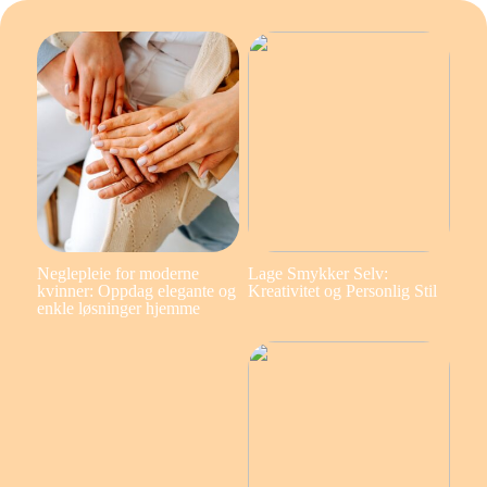
Neglepleie for moderne
Lage Smykker Selv:
kvinner: Oppdag elegante og
Kreativitet og Personlig Stil
enkle løsninger hjemme