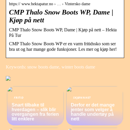
https:// www.hektapatur.no › … › Vintersko dame
CMP Thalo Snow Boots WP, Dame |
Kjøp på nett
CMP Thalo Snow Boots WP, Dame | Kjøp på nett – Hekta
På Tur
CMP Thalo Snow Boots WP er en varm fritidssko som ser
bra ut og har mange gode funksjoner. Les mer og kjøp her!
Keywords: snow boots dame, winter boots dame
FRITID
SKJØNNHET
Snart tilbake til
Derfor er det mange
hverdagen – slik blir
jenter som velger å
overgangen fra ferien
handle undertøy på
litt enklere
nett