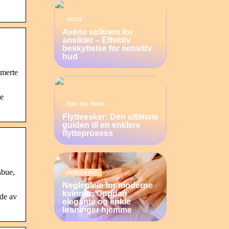
HELSE
Avène solkrem for
ansiktet – Effektiv
beskyttelse for sensitiv
hud
smerte
de
TIPS OG TRIKS
Flytteesker: Den ultimate
guiden til en enklere
flytteprosess
sbue,
SKJØNNHET
Neglepleie for moderne
kvinner: Oppdag
ide av
elegante og enkle
løsninger hjemme