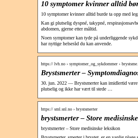
10 symptomer kvinner alltid bø
10 symptomer kvinner alltid burde ta opp med le
Kan gi plutselig dyspné, takypné, respirasjonsavh
abdomen, gjerne etter måltid.
Noen symptomer kan tyde på underliggende sykdom
har nyttige helseråd du kan anvende.
https:// lvh.no › symptomer_og_sykdommer › brystsm
Brystsmerter – Symptomdiagnos
30. jun. 2022 — Brystsmerter kan imidlertid være 
plutselig og ikke har vært til stede …
https:// sml.snl.no › brystsmerter
brystsmerter – Store medisinske
brystsmerter – Store medisinske leksikon
Brystsmerter, smerter i brystet, er en vanlig plage 