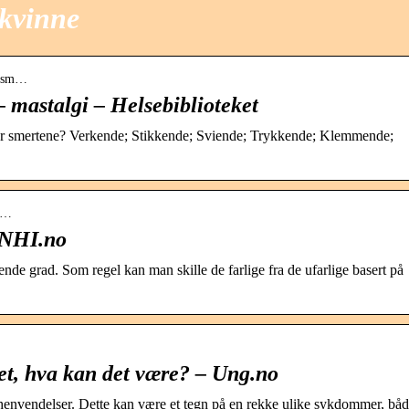
 kvinne
 › sm…
– mastalgi – Helsebiblioteket
 har smertene? Verkende; Stikkende; Sviende; Trykkende; Klemmende;
rt…
– NHI.no
de grad. Som regel kan man skille de farlige fra de ufarlige basert på
tet, hva kan det være? – Ung.no
legehenvendelser. Dette kan være et tegn på en rekke ulike sykdommer, bå