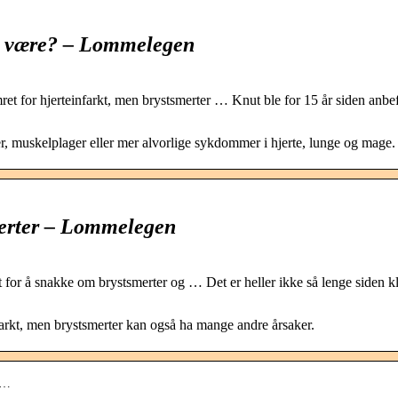
en være? – Lommelegen
 for hjerteinfarkt, men brystsmerter … Knut ble for 15 år siden anbef
r, muskelplager eller mer alvorlige sykdommer i hjerte, lunge og mage.
merter – Lommelegen
for å snakke om brystsmerter og … Det er heller ikke så lenge siden kl
arkt, men brystsmerter kan også ha mange andre årsaker.
e…