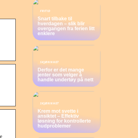
FRITID
Snart tilbake til
hverdagen – slik blir
overgangen fra ferien litt
enklere
SKJØNNHET
Derfor er det mange
jenter som velger å
handle undertøy på nett
SKJØNNHET
Krem mot svette i
ansiktet – Effektiv
løsning for kontrollerte
hudproblemer
de