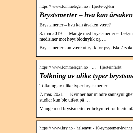
https:// www.lommelegen.no › Hjerte-og-kar
Brystsmerter – hva kan årsak
Brystsmerter – hva kan årsaken være?
3. mai 2019 — Mange med brystsmerter er bekymret
medisiner mot høyt blodtrykk og …
Brystsmerter kan være uttrykk for psykiske årsake
https:// www.lommelegen.no › … › Hjerteinfarkt
Tolkning av ulike typer brysts
Tolkning av ulike typer brystsmerter
7. mar. 2021 — Kvinner har mindre sannsynlighet 
studier kun ble utført på …
Mange med brystsmerter er bekymret for hjerteinf
https:// www.kry.no › helsenytt › 10-symptomer-kvinn