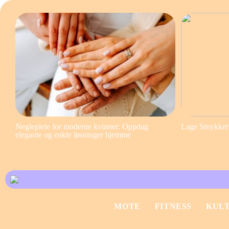
Neglepleie for moderne kvinner: Oppdag
Lage Smykker S
elegante og enkle løsninger hjemme
MOTE
FITNESS
KUL