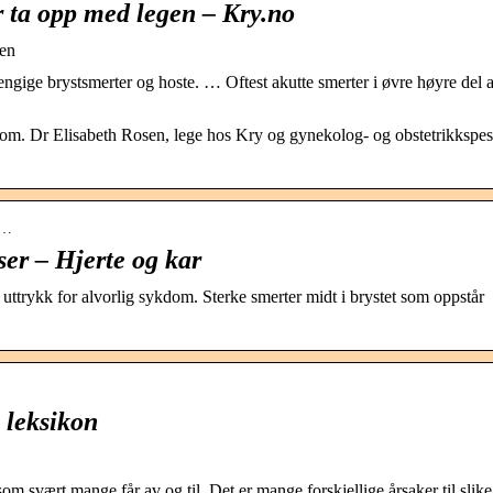
r ta opp med legen – Kry.no
gen
engige brystsmerter og hoste. … Oftest akutte smerter i øvre høyre del 
. Dr Elisabeth Rosen, lege hos Kry og gynekolog- og obstetrikkspesia
e…
er – Hjerte og kar
uttrykk for alvorlig sykdom. Sterke smerter midt i brystet som oppstår
 leksikon
som svært mange får av og til. Det er mange forskjellige årsaker til slike