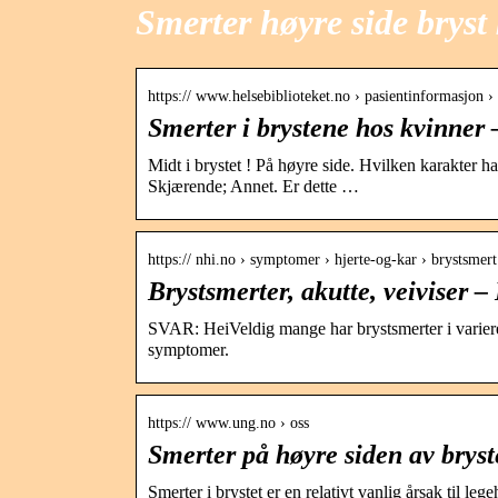
Smerter høyre side bryst
https:// www.helsebiblioteket.no › pasientinformasjon
Smerter i brystene hos kvinner 
Midt i brystet ! På høyre side. Hvilken karakter
Skjærende; Annet. Er dette …
https:// nhi.no › symptomer › hjerte-og-kar › brystsme
Brystsmerter, akutte, veiviser 
SVAR: HeiVeldig mange har brystsmerter i varieren
symptomer.
https:// www.ung.no › oss
Smerter på høyre siden av brys
Smerter i brystet er en relativt vanlig årsak til 