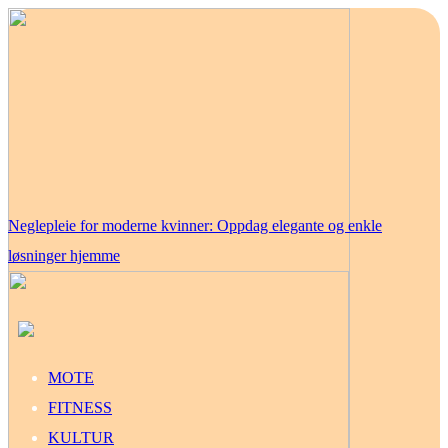
Neglepleie for moderne kvinner: Oppdag elegante og enkle
løsninger hjemme
MOTE
FITNESS
KULTUR