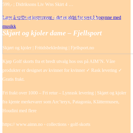
599,- ; Didriksons Liv Wns Skirt 4 …
Lære å spille et instrument – det er aldri for sent å begynne med
https:// www.fjellsport.no › dameklaer › skjort-kjoler
musikk
Skjørt og kjoler dame – Fjellsport
Skjørt og kjoler | Fritidsbekledning | Fjellsport.no
Kjøp Golf skorts fra et bredt utvalg hos oss på AIM’N. Våre
produkter er designet av kvinner for kvinner ✓ Rask levering ✓
Gratis frakt.
Fri frakt over 1000 – Fri retur – Lynrask levering | Skjørt og kjoler
fra kjente merkevarer som Arc’teryx, Patagonia, Klättermusen,
Houdini med flere
https:// www.aimn.no › collections › golf-skorts