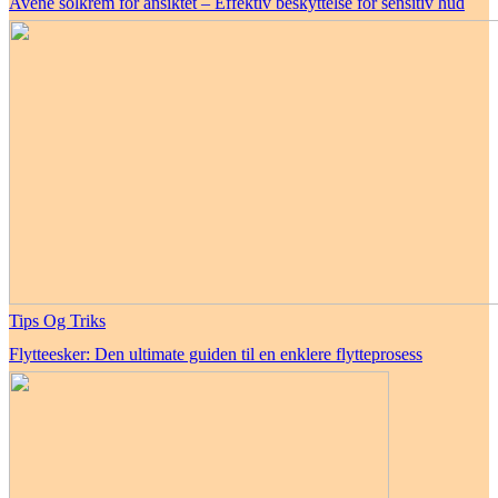
Avène solkrem for ansiktet – Effektiv beskyttelse for sensitiv hud
Tips Og Triks
Flytteesker: Den ultimate guiden til en enklere flytteprosess