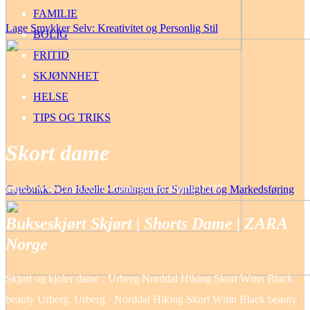
FAMILIE
Lage Smykker Selv: Kreativitet og Personlig Stil
BOLIG
FRITID
SKJØNNHET
HELSE
TIPS OG TRIKS
Skort dame
https:// www.zara.com › dame-shorts-shorts-l1297
Gatebukk: Den Ideelle Løsningen for Synlighet og Markedsføring
Bukseskjørt Skjørt | Shorts Dame | ZARA
Norge
Skjørt og kjoler dame ; Urberg Norddal Hiking Skort Wmn Black
beauty Urberg. Urberg · Norddal Hiking Skort Wmn Black beauty ·