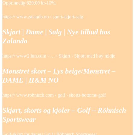
Opprinnelig:629,00 kr-10%.
https:// www.zalando.no › sport-skjort-salg
Skjørt | Dame | Salg | Nye tilbud hos
Zalando
https:// www2.hm.com › … › Skjørt › Skjørt med høy midje
Mønstret skort – Lys beige/Mønstret –
DAME | H&M NO
https:// www.rohnisch.com › golf › skorts-bottoms-golf
Skjørt, skorts og kjoler – Golf – Röhnisch
Sportswear
Golf skjørt for dame | Golf | Röhnisch Sportswear