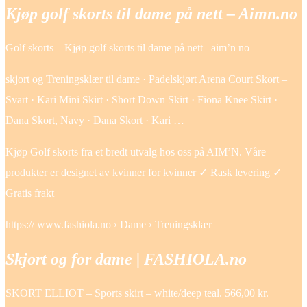
Kjøp golf skorts til dame på nett – Aimn.no
Golf skorts – Kjøp golf skorts til dame på nett– aim’n no
skjort og Treningsklær til dame · Padelskjørt Arena Court Skort –
Svart · Kari Mini Skirt · Short Down Skirt · Fiona Knee Skirt ·
Dana Skort, Navy · Dana Skort · Kari …
Kjøp Golf skorts fra et bredt utvalg hos oss på AIM’N. Våre
produkter er designet av kvinner for kvinner ✓ Rask levering ✓
Gratis frakt
https:// www.fashiola.no › Dame › Treningsklær
Skjort og for dame | FASHIOLA.no
SKORT ELLIOT – Sports skirt – white/deep teal. 566,00 kr.