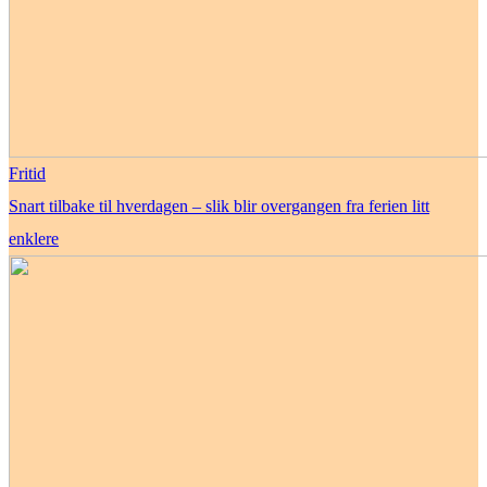
Fritid
Snart tilbake til hverdagen – slik blir overgangen fra ferien litt
enklere