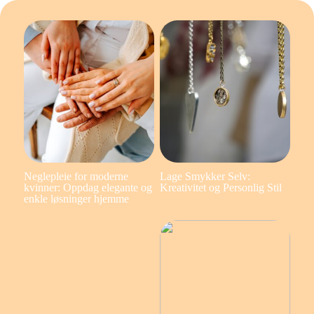
Neglepleie for moderne
Lage Smykker Selv:
kvinner: Oppdag elegante og
Kreativitet og Personlig Stil
enkle løsninger hjemme