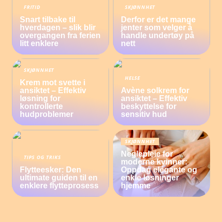
FRITID
SKJØNNHET
Snart tilbake til
Derfor er det mange
hverdagen – slik blir
jenter som velger å
overgangen fra ferien
handle undertøy på
litt enklere
nett
SKJØNNHET
HELSE
Krem mot svette i
ansiktet – Effektiv
Avène solkrem for
løsning for
ansiktet – Effektiv
kontrollerte
beskyttelse for
hudproblemer
sensitiv hud
SKJØNNHET
Neglepleie for
TIPS OG TRIKS
moderne kvinner:
Flytteesker: Den
Oppdag elegante og
ultimate guiden til en
enkle løsninger
enklere flytteprosess
hjemme