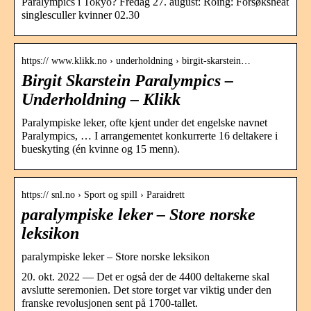
Paralympics i Tokyo? Fredag 27. august: Roing: Forsøksheat
singlesculler kvinner 02.30
https:// www.klikk.no › underholdning › birgit-skarstein…
Birgit Skarstein Paralympics –
Underholdning – Klikk
Paralympiske leker, ofte kjent under det engelske navnet
Paralympics, … I arrangementet konkurrerte 16 deltakere i
bueskyting (én kvinne og 15 menn).
https:// snl.no › Sport og spill › Paraidrett
paralympiske leker – Store norske
leksikon
paralympiske leker – Store norske leksikon
20. okt. 2022 — Det er også der de 4400 deltakerne skal
avslutte seremonien. Det store torget var viktig under den
franske revolusjonen sent på 1700-tallet.