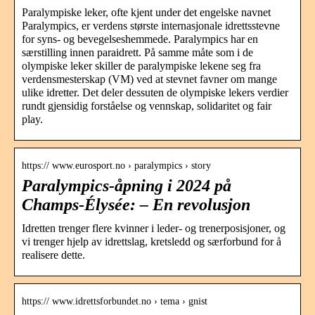
Paralympiske leker, ofte kjent under det engelske navnet
Paralympics, er verdens største internasjonale idrettsstevne
for syns- og bevegelseshemmede. Paralympics har en
særstilling innen paraidrett. På samme måte som i de
olympiske leker skiller de paralympiske lekene seg fra
verdensmesterskap (VM) ved at stevnet favner om mange
ulike idretter. Det deler dessuten de olympiske lekers verdier
rundt gjensidig forståelse og vennskap, solidaritet og fair
play.
https:// www.eurosport.no › paralympics › story
Paralympics-åpning i 2024 på
Champs-Élysée: – En revolusjon
Idretten trenger flere kvinner i leder- og trenerposisjoner, og
vi trenger hjelp av idrettslag, kretsledd og særforbund for å
realisere dette.
https:// www.idrettsforbundet.no › tema › gnist