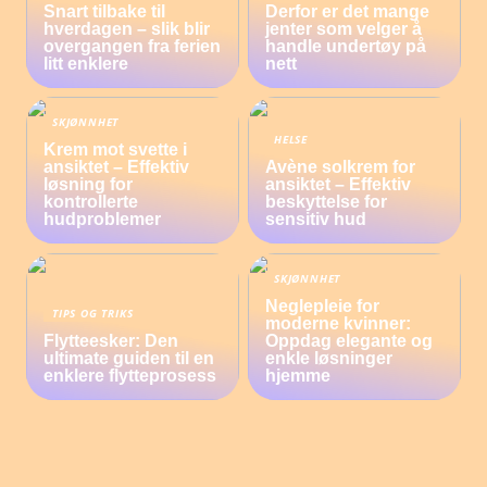
Snart tilbake til
Derfor er det mange
hverdagen – slik blir
jenter som velger å
overgangen fra ferien
handle undertøy på
litt enklere
nett
SKJØNNHET
HELSE
Krem mot svette i
ansiktet – Effektiv
Avène solkrem for
løsning for
ansiktet – Effektiv
kontrollerte
beskyttelse for
hudproblemer
sensitiv hud
SKJØNNHET
Neglepleie for
TIPS OG TRIKS
moderne kvinner:
Flytteesker: Den
Oppdag elegante og
ultimate guiden til en
enkle løsninger
enklere flytteprosess
hjemme