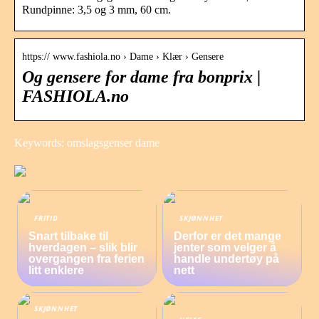
Rundpinne: 3,5 og 3 mm, 60 cm.
https:// www.fashiola.no › Dame › Klær › Gensere
Og gensere for dame fra bonprix |
FASHIOLA.no
Keywords: omslagsgenser dame
FRITID
SKJØNNHET
Snart tilbake til
Derfor er det mange
hverdagen – slik blir
jenter som velger å
overgangen fra ferien
handle undertøy på
litt enklere
nett
SKJØNNHET