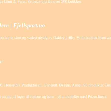
e blant 31 varer. Se beste pris fra over 500 butikker.
ere | Fjellsport.no
no har et stort og variert utvalg av Oakley briller. Vi forhandler blant 
r
). Herre(89). Produktnavn. Generelt. Design. Annet. 95 produkter. Bru
 utvalg på lager til voksne og barn – bl.a. modeller med Prizm-linser.