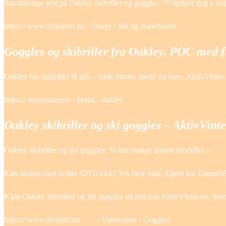
Sammenlign pris på Oakley skibriller og goggles. Vi hjelper deg å velg
https:// www.fjellsport.no › Utstyr › Ski og snowboard
Goggles og skibriller fra Oakley, POC med fl
Oakley har skibriller til alle – både damer, menn og barn. AktivVinter.
https:// aktivvinter.no › brand › oakley
Oakley skibriller og ski goggles – AktivVinte
Oakley skibriller og ski goggles: Vi har mange smarte modeller »
Kan brukes med briller (OTG)(24). Vis flere valg. Egnet for. Dame(89
Kjøp Oakley skibriller og ski goggles på nett hos AktivVinter.no. Stort
https:// www.prisjakt.no › … › Vintersport › Goggles