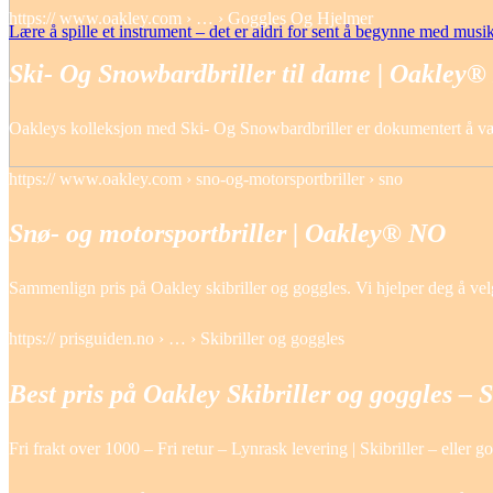
https:// www.oakley.com › … › Goggles Og Hjelmer
Lære å spille et instrument – det er aldri for sent å begynne med musi
Ski- Og Snowbardbriller til dame | Oakley
Oakleys kolleksjon med Ski- Og Snowbardbriller er dokumentert å være
https:// www.oakley.com › sno-og-motorsportbriller › sno
Snø- og motorsportbriller | Oakley® NO
Sammenlign pris på Oakley skibriller og goggles. Vi hjelper deg å velg
https:// prisguiden.no › … › Skibriller og goggles
Best pris på Oakley Skibriller og goggles – S
Fri frakt over 1000 – Fri retur – Lynrask levering | Skibriller – elle