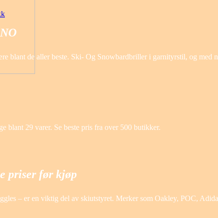
kk
® NO
 blant de aller beste. Ski- Og Snowbardbriller i garnityrstil, og med 
e blant 29 varer. Se beste pris fra over 500 butikker.
e priser før kjøp
r goggles – er en viktig del av skiutstyret. Merker som Oakley, POC, Adid