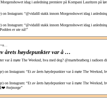
Morgenshowet idag i anledning premiere på Kompani Lauritzen på lø
on Instagram: “@vidalill stakk innom Morgenshowet idag i anlednin
on Instagram: “@vidalill stakk innom Morgenshowet idag i anlednin
Podden er ute nå!”
by=n…
v årets høydepunkter var å …
ter var å møte The Weeknd, hva med deg? @martebratberg i radioen di
) on Instagram: “Et av årets høydepunkter var å møte The Weeknd, h
) on Instagram: “Et av årets høydepunkter var å møte The Weeknd, h
❤️ #nrjnorge”