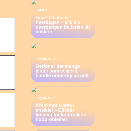
FRITID
Snart tilbake til
hverdagen – slik blir
overgangen fra ferien litt
enklere
SKJØNNHET
Derfor er det mange
jenter som velger å
handle undertøy på nett
SKJØNNHET
Krem mot svette i
ansiktet – Effektiv
løsning for kontrollerte
hudproblemer