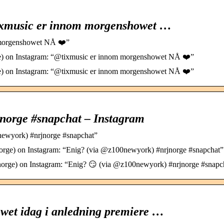
ixmusic er innom morgenshowet …
 morgenshowet NÅ ❤️”
) on Instagram: “@tixmusic er innom morgenshowet NÅ ❤️”
) on Instagram: “@tixmusic er innom morgenshowet NÅ ❤️”
norge #snapchat – Instagram
ewyork) #nrjnorge #snapchat”
ge) on Instagram: “Enig? (via @z100newyork) #nrjnorge #snapchat”
rge) on Instagram: “Enig? 😏 (via @z100newyork) #nrjnorge #snapc
owet idag i anledning premiere …