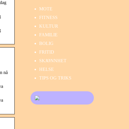
rdag
MOTE
g
FITNESS
KULTUR
g
FAMILIE
BOLIG
FRITID
SKJØNNHET
HELSE
n nå
TIPS OG TRIKS
va
va