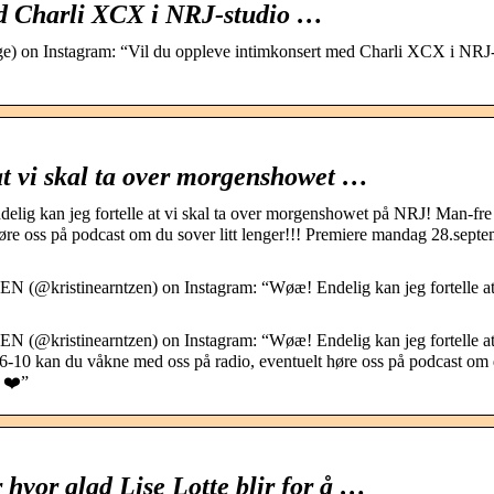
ed Charli XCX i NRJ-studio …
) on Instagram: “Vil du oppleve intimkonsert med Charli XCX i NRJ
at vi skal ta over morgenshowet …
kan jeg fortelle at vi skal ta over morgenshowet på NRJ! Man-fre 
øre oss på podcast om du sover litt lenger!!! Premiere mandag 28.sept
kristinearntzen) on Instagram: “Wøæ! Endelig kan jeg fortelle at
kristinearntzen) on Instagram: “Wøæ! Endelig kan jeg fortelle at
6-10 kan du våkne med oss på radio, eventuelt høre oss på podcast om
r ❤️”
vor glad Lise Lotte blir for å …