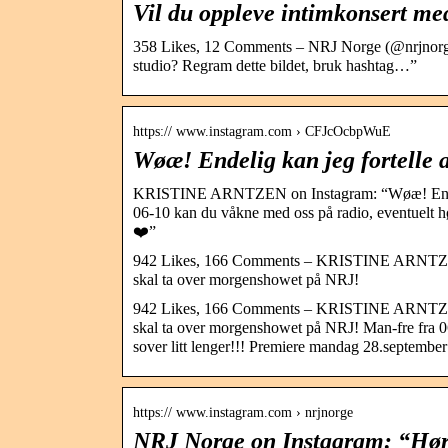
Vil du oppleve intimkonsert m
358 Likes, 12 Comments – NRJ Norge (@nrjnorge
studio? Regram dette bildet, bruk hashtag…”
https:// www.instagram.com › CFJcOcbpWuE
Wøæ! Endelig kan jeg fortelle 
KRISTINE ARNTZEN on Instagram: “Wøæ! Endelig 
06-10 kan du våkne med oss på radio, eventuelt h
❤️”
942 Likes, 166 Comments – KRISTINE ARNTZEN (@
skal ta over morgenshowet på NRJ!
942 Likes, 166 Comments – KRISTINE ARNTZEN (@
skal ta over morgenshowet på NRJ! Man-fre fra 0
sover litt lenger!!! Premiere mandag 28.septembe
https:// www.instagram.com › nrjnorge
NRJ Norge on Instagram: “Hør h