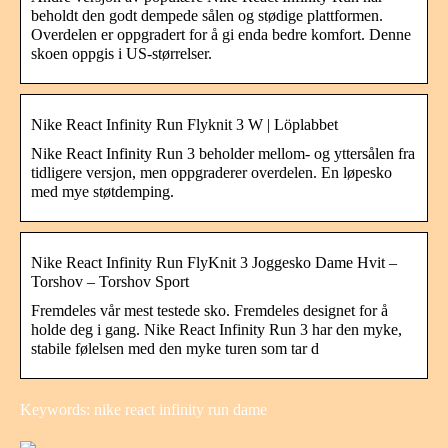
beholdt den godt dempede sålen og stødige plattformen.
Overdelen er oppgradert for å gi enda bedre komfort. Denne
skoen oppgis i US-størrelser.
Nike React Infinity Run Flyknit 3 W | Löplabbet
Nike React Infinity Run 3 beholder mellom- og yttersålen fra
tidligere versjon, men oppgraderer overdelen. En løpesko
med mye støtdemping.
Nike React Infinity Run FlyKnit 3 Joggesko Dame Hvit –
Torshov – Torshov Sport
Fremdeles vår mest testede sko. Fremdeles designet for å
holde deg i gang. Nike React Infinity Run 3 har den myke,
stabile følelsen med den myke turen som tar d
Keywords: nike react infinity run dame