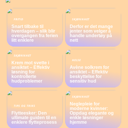
FRITID
SKJØNNHET
Snart tilbake til
Derfor er det mange
hverdagen – slik blir
jenter som velger å
overgangen fra ferien
handle undertøy på
litt enklere
nett
SKJØNNHET
HELSE
Krem mot svette i
ansiktet – Effektiv
Avène solkrem for
løsning for
ansiktet – Effektiv
kontrollerte
beskyttelse for
hudproblemer
sensitiv hud
SKJØNNHET
Neglepleie for
TIPS OG TRIKS
moderne kvinner:
Flytteesker: Den
Oppdag elegante og
ultimate guiden til en
enkle løsninger
enklere flytteprosess
hjemme