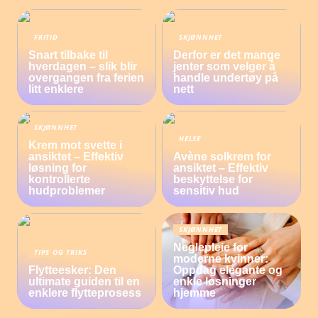
FRITID
SKJØNNHET
Snart tilbake til
Derfor er det mange
hverdagen – slik blir
jenter som velger å
overgangen fra ferien
handle undertøy på
litt enklere
nett
SKJØNNHET
HELSE
Krem mot svette i
ansiktet – Effektiv
Avène solkrem for
løsning for
ansiktet – Effektiv
kontrollerte
beskyttelse for
hudproblemer
sensitiv hud
SKJØNNHET
Neglepleie for
TIPS OG TRIKS
moderne kvinner:
Flytteesker: Den
Oppdag elegante og
ultimate guiden til en
enkle løsninger
enklere flytteprosess
hjemme