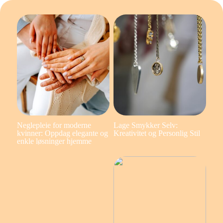
Neglepleie for moderne
Lage Smykker Selv:
kvinner: Oppdag elegante og
Kreativitet og Personlig Stil
enkle løsninger hjemme