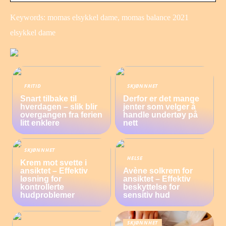
Keywords: momas elsykkel dame, momas balance 2021
elsykkel dame
FRITID
SKJØNNHET
Snart tilbake til
Derfor er det mange
hverdagen – slik blir
jenter som velger å
overgangen fra ferien
handle undertøy på
litt enklere
nett
SKJØNNHET
HELSE
Krem mot svette i
ansiktet – Effektiv
Avène solkrem for
løsning for
ansiktet – Effektiv
kontrollerte
beskyttelse for
hudproblemer
sensitiv hud
SKJØNNHET