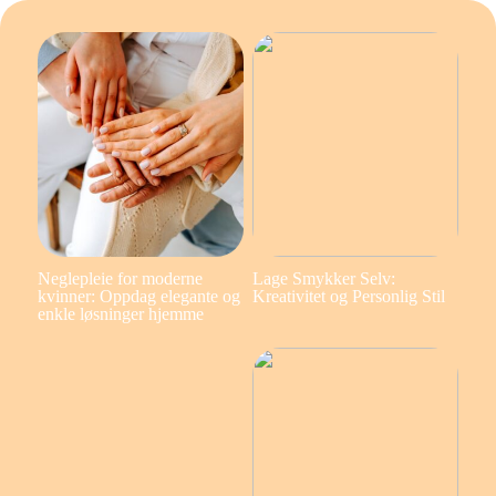
Neglepleie for moderne
Lage Smykker Selv:
kvinner: Oppdag elegante og
Kreativitet og Personlig Stil
enkle løsninger hjemme