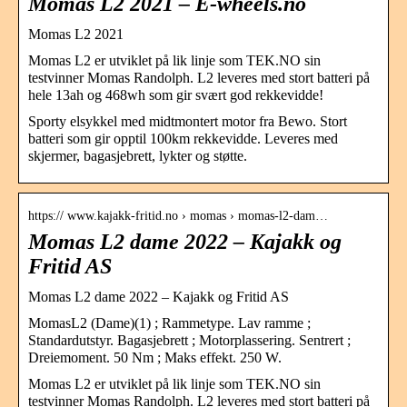
Momas L2 2021 – E-wheels.no
Momas L2 2021
Momas L2 er utviklet på lik linje som TEK.NO sin
testvinner Momas Randolph. L2 leveres med stort batteri på
hele 13ah og 468wh som gir svært god rekkevidde!
Sporty elsykkel med midtmontert motor fra Bewo. Stort
batteri som gir opptil 100km rekkevidde. Leveres med
skjermer, bagasjebrett, lykter og støtte.
https:// www.kajakk-fritid.no › momas › momas-l2-dam…
Momas L2 dame 2022 – Kajakk og
Fritid AS
Momas L2 dame 2022 – Kajakk og Fritid AS
MomasL2 (Dame)(1) ; Rammetype. Lav ramme ;
Standardutstyr. Bagasjebrett ; Motorplassering. Sentrert ;
Dreiemoment. 50 Nm ; Maks effekt. 250 W.
Momas L2 er utviklet på lik linje som TEK.NO sin
testvinner Momas Randolph. L2 leveres med stort batteri på