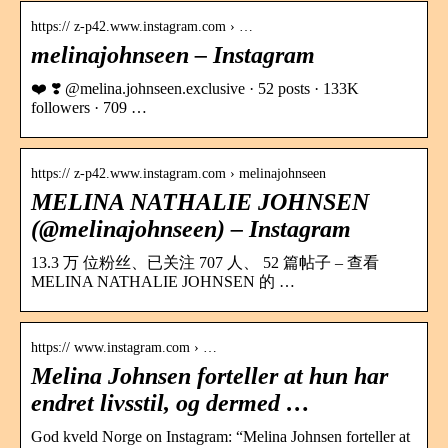
https:// z-p42.www.instagram.com › …
melinajohnseen – Instagram
❤️ ❣️ @melina.johnseen.exclusive · 52 posts · 133K
followers · 709 …
https:// z-p42.www.instagram.com › melinajohnseen
MELINA NATHALIE JOHNSEN
(@melinajohnseen) – Instagram
13.3 万 位粉丝、已关注 707 人、 52 篇帖子 – 查看
MELINA NATHALIE JOHNSEN 的 …
https:// www.instagram.com › …
Melina Johnsen forteller at hun har
endret livsstil, og dermed …
God kveld Norge on Instagram: “Melina Johnsen forteller at