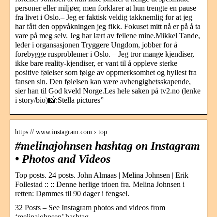
personer eller miljøer, men forklarer at hun trengte en pause
fra livet i Oslo.– Jeg er faktisk veldig takknemlig for at jeg
har fått den oppvåkningen jeg fikk. Fokuset mitt nå er på å ta
vare på meg selv. Jeg har lært av feilene mine.Mikkel Tande,
leder i organsasjonen Tryggere Ungdom, jobber for å
forebygge rusproblemer i Oslo. – Jeg tror mange kjendiser,
ikke bare reality-kjendiser, er vant til å oppleve sterke
positive følelser som følge av oppmerksomhet og hyllest fra
fansen sin. Den følelsen kan være avhengighetsskapende,
sier han til God kveld Norge.Les hele saken på tv2.no (lenke
i story/bio)📸:Stella pictures”
https:// www.instagram.com › top
#melinajohnsen hashtag on Instagram
• Photos and Videos
Top posts. 24 posts. John Almaas | Melina Johnsen | Erik
Follestad :: :: Denne herlige trioen fra. Melina Johnsen i
retten: Dømmes til 90 dager i fengsel.
32 Posts – See Instagram photos and videos from
‘melinajohnsen’ hashtag