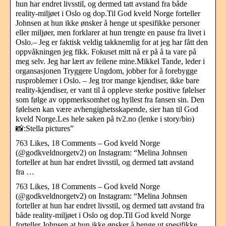
hun har endret livsstil, og dermed tatt avstand fra både
reality-miljøet i Oslo og dop.Til God kveld Norge forteller
Johnsen at hun ikke ønsker å henge ut spesifikke personer
eller miljøer, men forklarer at hun trengte en pause fra livet i
Oslo.– Jeg er faktisk veldig takknemlig for at jeg har fått den
oppvåkningen jeg fikk. Fokuset mitt nå er på å ta vare på
meg selv. Jeg har lært av feilene mine.Mikkel Tande, leder i
organsasjonen Tryggere Ungdom, jobber for å forebygge
rusproblemer i Oslo. – Jeg tror mange kjendiser, ikke bare
reality-kjendiser, er vant til å oppleve sterke positive følelser
som følge av oppmerksomhet og hyllest fra fansen sin. Den
følelsen kan være avhengighetsskapende, sier han til God
kveld Norge.Les hele saken på tv2.no (lenke i story/bio)
📸:Stella pictures”
763 Likes, 18 Comments – God kveld Norge
(@godkveldnorgetv2) on Instagram: “Melina Johnsen
forteller at hun har endret livsstil, og dermed tatt avstand
fra …
763 Likes, 18 Comments – God kveld Norge
(@godkveldnorgetv2) on Instagram: “Melina Johnsen
forteller at hun har endret livsstil, og dermed tatt avstand fra
både reality-miljøet i Oslo og dop.Til God kveld Norge
forteller Johnsen at hun ikke ønsker å henge ut spesifikke