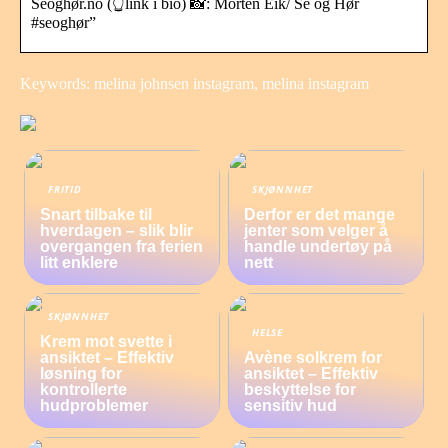
Seoghør.no (👆link i bio) 📸: Morten Eik/ Se og Hør
#seoghør”
Keywords: melina johnsen instagram, melina instagram
FRITID
SKJØNNHET
Snart tilbake til
Derfor er det mange
hverdagen – slik blir
jenter som velger å
overgangen fra ferien
handle undertøy på
litt enklere
nett
SKJØNNHET
HELSE
Krem mot svette i
ansiktet – Effektiv
Avène solkrem for
løsning for
ansiktet – Effektiv
kontrollerte
beskyttelse for
hudproblemer
sensitiv hud