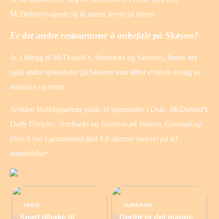
McDelivery-appen og få maten levert på døren.
Er det andre restauranter å anbefale på Skøyen?
Ja, i tillegg til McDonald’s, Starbucks og Santinos, finnes det
også andre spisesteder på Skøyen som tilbyr et bredt utvalg av
matvarer og retter.
Artiklen Matbloggerens guide til spisesteder i Oslo: McDonald’s,
Dolly Dimples, Starbucks og Santinos på Skøyen, Gaustad og
Oslo S har i gennemsnit fået
4.6
stjerner baseret på
43
anmeldelser
FRITID
SKJØNNHET
Snart tilbake til
Derfor er det mange