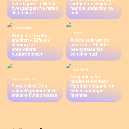
hverdagen – slik blir
jenter som velger å
overgangen fra ferien
handle undertøy på
litt enklere
nett
SKJØNNHET
HELSE
Krem mot svette i
ansiktet – Effektiv
Avène solkrem for
løsning for
ansiktet – Effektiv
kontrollerte
beskyttelse for
hudproblemer
sensitiv hud
SKJØNNHET
Neglepleie for
TIPS OG TRIKS
moderne kvinner:
Flytteesker: Den
Oppdag elegante og
ultimate guiden til en
enkle løsninger
enklere flytteprosess
hjemme