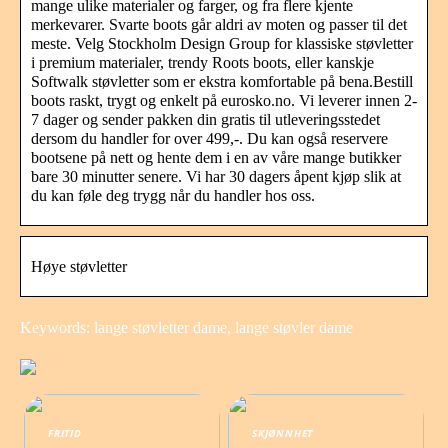
mange ulike materialer og farger, og fra flere kjente
merkevarer. Svarte boots går aldri av moten og passer til det
meste. Velg Stockholm Design Group for klassiske støvletter
i premium materialer, trendy Roots boots, eller kanskje
Softwalk støvletter som er ekstra komfortable på bena.Bestill
boots raskt, trygt og enkelt på eurosko.no. Vi leverer innen 2-
7 dager og sender pakken din gratis til utleveringsstedet
dersom du handler for over 499,-. Du kan også reservere
bootsene på nett og hente dem i en av våre mange butikker
bare 30 minutter senere. Vi har 30 dagers åpent kjøp slik at
du kan føle deg trygg når du handler hos oss.
Høye støvletter
Keywords: lange støvletter dame, lange støvler dame
FRITID
SKJØNNHET