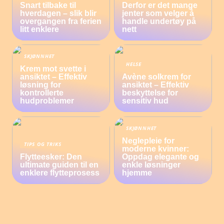
Snart tilbake til
Derfor er det mange
hverdagen – slik blir
jenter som velger å
overgangen fra ferien
handle undertøy på
litt enklere
nett
SKJØNNHET
HELSE
Krem mot svette i
ansiktet – Effektiv
Avène solkrem for
løsning for
ansiktet – Effektiv
kontrollerte
beskyttelse for
hudproblemer
sensitiv hud
SKJØNNHET
Neglepleie for
TIPS OG TRIKS
moderne kvinner:
Flytteesker: Den
Oppdag elegante og
ultimate guiden til en
enkle løsninger
enklere flytteprosess
hjemme