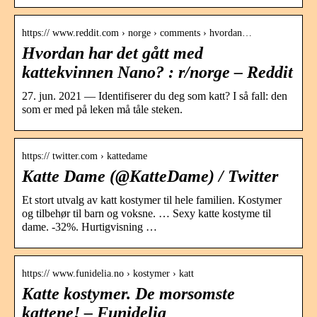
https:// www.reddit.com › norge › comments › hvordan…
Hvordan har det gått med
kattekvinnen Nano? : r/norge – Reddit
27. jun. 2021 — Identifiserer du deg som katt? I så fall: den
som er med på leken må tåle steken.
https:// twitter.com › kattedame
Katte Dame (@KatteDame) / Twitter
Et stort utvalg av katt kostymer til hele familien. Kostymer
og tilbehør til barn og voksne. … Sexy katte kostyme til
dame. -32%. Hurtigvisning …
https:// www.funidelia.no › kostymer › katt
Katte kostymer. De morsomste
kattene! – Funidelia