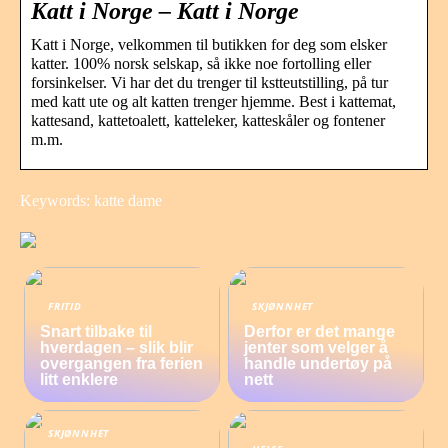
Katt i Norge – Katt i Norge
Katt i Norge, velkommen til butikken for deg som elsker
katter. 100% norsk selskap, så ikke noe fortolling eller
forsinkelser. Vi har det du trenger til kstteutstilling, på tur
med katt ute og alt katten trenger hjemme. Best i kattemat,
kattesand, kattetoalett, katteleker, katteskåler og fontener
m.m.
Keywords: katte dame
FRITID
SKJØNNHET
Snart tilbake til
Derfor er det mange
hverdagen – slik blir
jenter som velger å
overgangen fra ferien
handle undertøy på
litt enklere
nett
SKJØNNHET