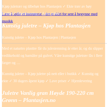
Kjøp juletrær og tilbehør hos Plantasjen ✓ Ekte trær av høy
kvalitet✓ Hjemlevering ✓ Lave priser
Lære å spille et instrument – det er aldri for sent å begynne med
musikk
Kunstig juletre – Kjøp hos Plantasjen
Kunstig juletre – Kjøp hos Plantasjen | Plantasjen
Med et naturtro plasttre får du julestemning år etter år, og du slipper
vedlikehold og barnåler på gulvet. Våre kunstige juletrær fås i flere
farger og …
Kunstig juletre – Kjøp juletre på nett eller i butikk ✓ Kunstig og
ekte ✓ 30 dagers åpent kjøp ✓ Lave priser ✓ Hjemlevering
Juletre Vanlig gran Høyde 190-220 cm
Grønn – Plantasjen.no