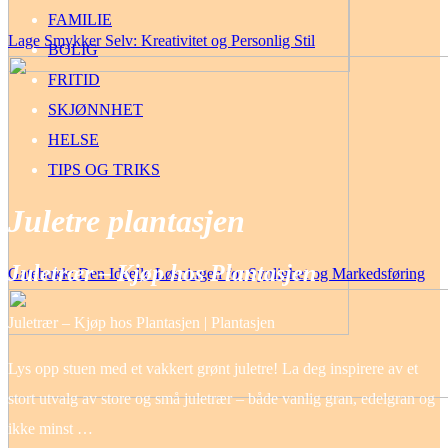
FAMILIE
Lage Smykker Selv: Kreativitet og Personlig Stil
BOLIG
FRITID
SKJØNNHET
HELSE
TIPS OG TRIKS
Juletre plantasjen
Juletrær – Kjøp hos Plantasjen
Gatebukk: Den Ideelle Løsningen for Synlighet og Markedsføring
Juletrær – Kjøp hos Plantasjen | Plantasjen
Lys opp stuen med et vakkert grønt juletre! La deg inspirere av et
stort utvalg av store og små juletrær – både vanlig gran, edelgran og
ikke minst …