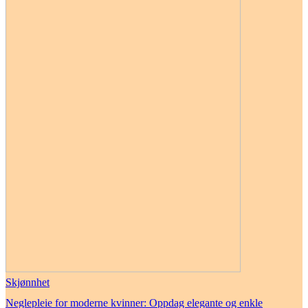
Skjønnhet
Neglepleie for moderne kvinner: Oppdag elegante og enkle