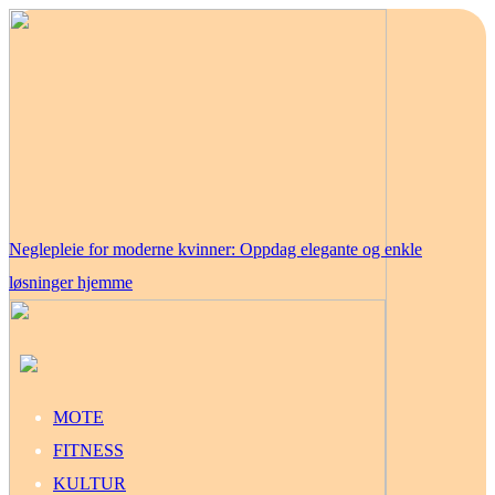
Neglepleie for moderne kvinner: Oppdag elegante og enkle
løsninger hjemme
MOTE
FITNESS
KULTUR