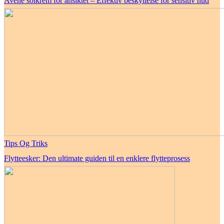
Avène solkrem for ansiktet – Effektiv beskyttelse for sensitiv hud
Tips Og Triks
Flytteesker: Den ultimate guiden til en enklere flytteprosess