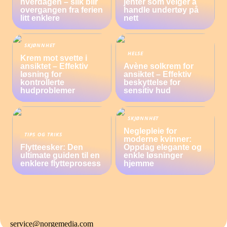
hverdagen – slik blir
jenter som velger å
overgangen fra ferien
handle undertøy på
litt enklere
nett
SKJØNNHET
HELSE
Krem mot svette i
ansiktet – Effektiv
Avène solkrem for
løsning for
ansiktet – Effektiv
kontrollerte
beskyttelse for
hudproblemer
sensitiv hud
SKJØNNHET
Neglepleie for
TIPS OG TRIKS
moderne kvinner:
Flytteesker: Den
Oppdag elegante og
ultimate guiden til en
enkle løsninger
enklere flytteprosess
hjemme
service@norgemedia.com