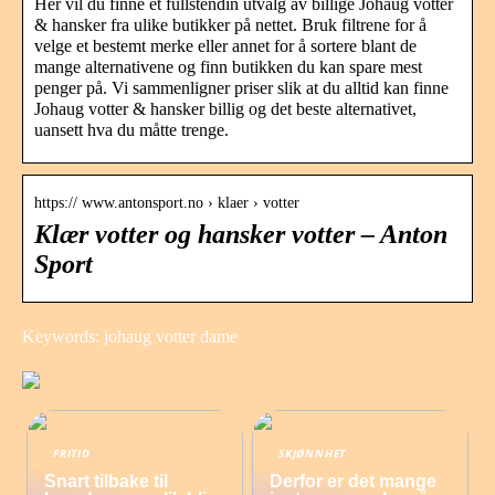
Her vil du finne et fullstendin utvalg av billige Johaug votter
& hansker fra ulike butikker på nettet. Bruk filtrene for å
velge et bestemt merke eller annet for å sortere blant de
mange alternativene og finn butikken du kan spare mest
penger på. Vi sammenligner priser slik at du alltid kan finne
Johaug votter & hansker billig og det beste alternativet,
uansett hva du måtte trenge.
https:// www.antonsport.no › klaer › votter
Klær votter og hansker votter – Anton
Sport
Keywords: johaug votter dame
FRITID
SKJØNNHET
Snart tilbake til
Derfor er det mange