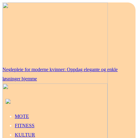
Neglepleie for moderne kvinner: Oppdag elegante og enkle
løsninger hjemme
MOTE
FITNESS
KULTUR