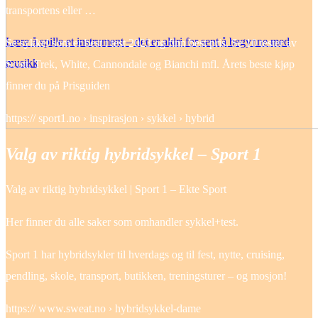
transportens eller …
Lære å spille et instrument – det er aldri for sent å begynne med
Se sykkel som er best i test 2023 og finn best pris. Se 10 tester av
musikk
Scott, Trek, White, Cannondale og Bianchi mfl. Årets beste kjøp
finner du på Prisguiden
https:// sport1.no › inspirasjon › sykkel › hybrid
Valg av riktig hybridsykkel – Sport 1
Valg av riktig hybridsykkel | Sport 1 – Ekte Sport
Her finner du alle saker som omhandler sykkel+test.
Sport 1 har hybridsykler til hverdags og til fest, nytte, cruising,
pendling, skole, transport, butikken, treningsturer – og mosjon!
https:// www.sweat.no › hybridsykkel-dame