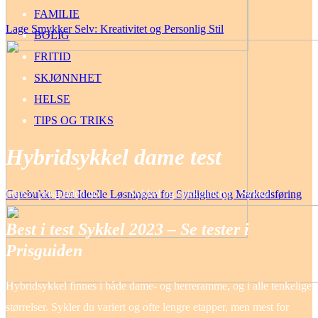
FAMILIE
Lage Smykker Selv: Kreativitet og Personlig Stil
BOLIG
FRITID
SKJØNNHET
HELSE
TIPS OG TRIKS
Hybridsykkel dame test
https:// prisguiden.no › … › Sykkel og sykkelutstyr › Sykkel
Gatebukk: Den Ideelle Løsningen for Synlighet og Markedsføring
Best i test Sykkel 2023 – Se tester i
Prisguiden
Hybridsykkel finnes i både dame- og herreramme, og i alle tenkelige
størrelser. Sykler du variert og ofte lengre etapper, men mest for