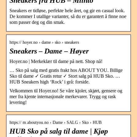
Sneakers fra HUB – Miinto
Sneakers er tidløse, perfekte hele året, og gir en casual look.
De kommer I utallige varianter, så du er garantert å finne noe
som passer deg og din smak.
https:// hoyer.no › dame › sko › sneakers
Sneakers – Dame – Høyer
Hoyer.no | Merkeklær til dame på nett. Shop nå!
… Sko på salg med gratis frakt hos ABOUT YOU. Billige
Sko til dame ✓ Gratis retur ✓ Stort salg på HUB Sko. …
HUB Sneakers high ‘Rock’ i grå: forside.
Velkommen til Hoyer.no! Se våre kjoler, skjørt, gensere og
mer fra kjente internasjonale merkevarer. Trygg og rask
levering!
https:// m.aboutyou.no › Dame › SALG › Sko › HUB
HUB Sko på salg til dame | Kjøp