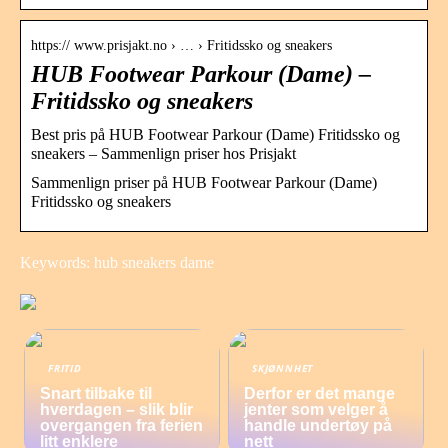
https:// www.prisjakt.no › … › Fritidssko og sneakers
HUB Footwear Parkour (Dame) –
Fritidssko og sneakers
Best pris på HUB Footwear Parkour (Dame) Fritidssko og
sneakers – Sammenlign priser hos Prisjakt
Sammenlign priser på HUB Footwear Parkour (Dame)
Fritidssko og sneakers
Keywords: hub sneakers dame
FRITID
SKJØNNHET
Snart tilbake til
Derfor er det mange
hverdagen – slik blir
jenter som velger å
overgangen fra ferien
handle undertøy på
litt enklere
nett