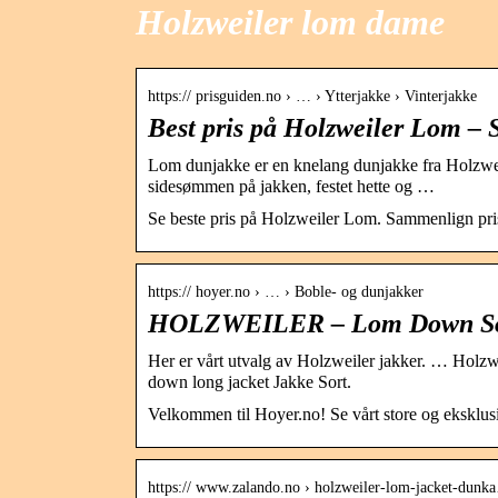
Holzweiler lom dame
https:// prisguiden.no › … › Ytterjakke › Vinterjakke
Best pris på Holzweiler Lom – S
Lom dunjakke er en knelang dunjakke fra Holzwe
sidesømmen på jakken, festet hette og …
Se beste pris på Holzweiler Lom. Sammenlign prise
https:// hoyer.no › … › Boble- og dunjakker
HOLZWEILER – Lom Down Sort
Her er vårt utvalg av Holzweiler jakker. … Holz
down long jacket Jakke Sort.
Velkommen til Hoyer.no! Se vårt store og eksklusiv
https:// www.zalando.no › holzweiler-lom-jacket-dunk