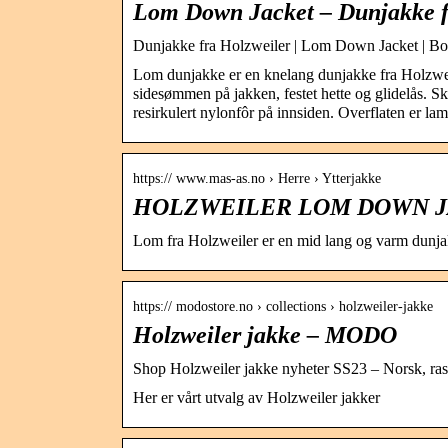
Lom Down Jacket – Dunjakke fr
Dunjakke fra Holzweiler | Lom Down Jacket | Bo
Lom dunjakke er en knelang dunjakke fra Holzwe
sidesømmen på jakken, festet hette og glidelås. S
resirkulert nylonfôr på innsiden. Overflaten er l
https:// www.mas-as.no › Herre › Ytterjakke
HOLZWEILER LOM DOWN JAC
Lom fra Holzweiler er en mid lang og varm dunjak
https:// modostore.no › collections › holzweiler-jakke
Holzweiler jakke – MODO
Shop Holzweiler jakke nyheter SS23 – Norsk, ras
Her er vårt utvalg av Holzweiler jakker