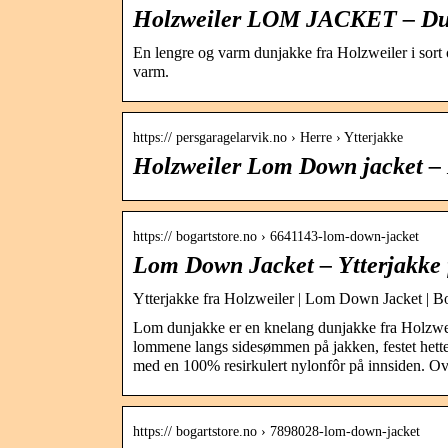
Holzweiler LOM JACKET – Dunk
En lengre og varm dunjakke fra Holzweiler i sort 
varm.
https:// persgaragelarvik.no › Herre › Ytterjakke
Holzweiler Lom Down jacket –
https:// bogartstore.no › 6641143-lom-down-jacket
Lom Down Jacket – Ytterjakke f
Ytterjakke fra Holzweiler | Lom Down Jacket | Bo
Lom dunjakke er en knelang dunjakke fra Holzwe
lommene langs sidesømmen på jakken, festet hette o
med en 100% resirkulert nylonfôr på innsiden. Ov
https:// bogartstore.no › 7898028-lom-down-jacket