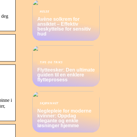
HELSE
r deg
Avène solkrem for
ansiktet – Effektiv
beskyttelse for sensitiv
hud
TIPS OG TRIKS
Flytteesker: Den ultimate
guiden til en enklere
flytteprosess
inne i
SKJØNNHET
er,
Neglepleie for moderne
kvinner: Oppdag
elegante og enkle
løsninger hjemme