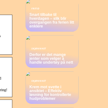
FRITID
Snart tilbake til
hverdagen – slik blir
overgangen fra ferien litt
enklere
s
SKJØNNHET
Derfor er det mange
jenter som velger å
handle undertøy på nett
d
SKJØNNHET
Krem mot svette i
ring!
ansiktet – Effektiv
løsning for kontrollerte
hudproblemer