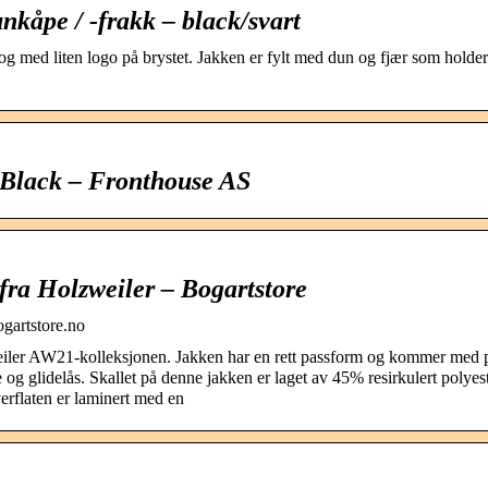
åpe / -frakk – black/svart
og med liten logo på brystet. Jakken er fylt med dun og fjær som holde
 Black – Fronthouse AS
ra Holzweiler – Bogartstore
gartstore.no
iler AW21-kolleksjonen. Jakken har en rett passform og kommer med p
g glidelås. Skallet på denne jakken er laget av 45% resirkulert polyest
erflaten er laminert med en