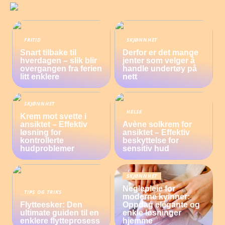
FRITID
SKJØNNHET
Snart tilbake til
Derfor er det mange
hverdagen – slik blir
jenter som velger å
overgangen fra ferien
handle undertøy på
litt enklere
nett
SKJØNNHET
HELSE
Krem mot svette i
ansiktet – Effektiv
Avène solkrem for
løsning for
ansiktet – Effektiv
kontrollerte
beskyttelse for
hudproblemer
sensitiv hud
SKJØNNHET
Neglepleie for
TIPS OG TRIKS
moderne kvinner:
Flytteesker: Den
Oppdag elegante og
ultimate guiden til en
enkle løsninger
enklere flytteprosess
hjemme