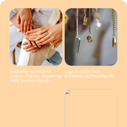
Neglepleie for moderne
Lage Smykker Selv:
kvinner: Oppdag elegante og
Kreativitet og Personlig Stil
enkle løsninger hjemme