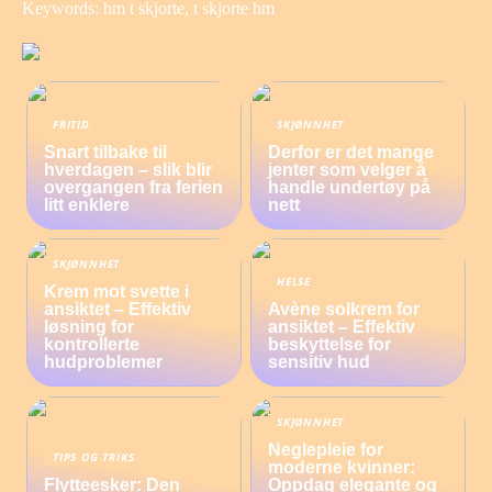
Keywords: hm t skjorte, t skjorte hm
FRITID
SKJØNNHET
Snart tilbake til
Derfor er det mange
hverdagen – slik blir
jenter som velger å
overgangen fra ferien
handle undertøy på
litt enklere
nett
SKJØNNHET
HELSE
Krem mot svette i
ansiktet – Effektiv
Avène solkrem for
løsning for
ansiktet – Effektiv
kontrollerte
beskyttelse for
hudproblemer
sensitiv hud
SKJØNNHET
Neglepleie for
TIPS OG TRIKS
moderne kvinner:
Flytteesker: Den
Oppdag elegante og