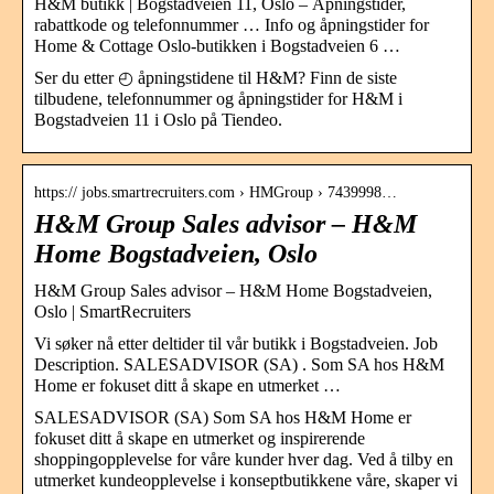
H&M butikk | Bogstadveien 11, Oslo – Åpningstider,
rabattkode og telefonnummer … Info og åpningstider for
Home & Cottage Oslo-butikken i Bogstadveien 6 …
Ser du etter ◴ åpningstidene til H&M? Finn de siste
tilbudene, telefonnummer og åpningstider for H&M i
Bogstadveien 11 i Oslo på Tiendeo.
https:// jobs.smartrecruiters.com › HMGroup › 7439998…
H&M Group Sales advisor – H&M
Home Bogstadveien, Oslo
H&M Group Sales advisor – H&M Home Bogstadveien,
Oslo | SmartRecruiters
Vi søker nå etter deltider til vår butikk i Bogstadveien. Job
Description. SALESADVISOR (SA) ​. Som SA hos H&M
Home er fokuset ditt å skape en utmerket …
SALESADVISOR (SA) ​Som SA hos H&M Home er
fokuset ditt å skape en utmerket og inspirerende
shoppingopplevelse for våre kunder hver dag. Ved å tilby en
utmerket kundeopplevelse i konseptbutikkene våre, skaper vi