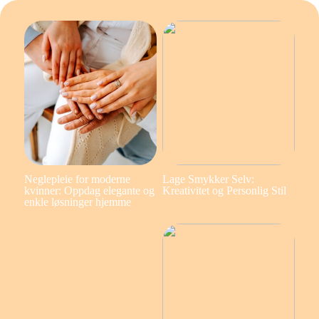
Neglepleie for moderne
Lage Smykker Selv:
kvinner: Oppdag elegante og
Kreativitet og Personlig Stil
enkle løsninger hjemme