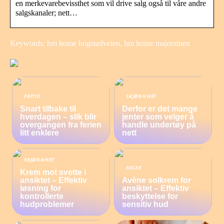
en merkevarebevissthet som vil drive salg også til våre andre
salgskanaler; nett…
Keywords: hm home bogstadveien, hm home majorstuen
FRITID
SKJØNNHET
Snart tilbake til
Derfor er det mange
hverdagen – slik blir
jenter som velger å
overgangen fra ferien
handle undertøy på
litt enklere
nett
SKJØNNHET
HELSE
Krem mot svette i
ansiktet – Effektiv
Avène solkrem for
løsning for
ansiktet – Effektiv
kontrollerte
beskyttelse for
hudproblemer
sensitiv hud