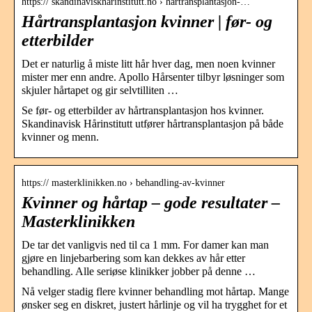
https:// skandinaviskharinstitutt.no › hartransplantasjon-…
Hårtransplantasjon kvinner | før- og
etterbilder
Det er naturlig å miste litt hår hver dag, men noen kvinner
mister mer enn andre. Apollo Hårsenter tilbyr løsninger som
skjuler hårtapet og gir selvtilliten …
Se før- og etterbilder av hårtransplantasjon hos kvinner.
Skandinavisk Hårinstitutt utfører hårtransplantasjon på både
kvinner og menn.
https:// masterklinikken.no › behandling-av-kvinner
Kvinner og hårtap – gode resultater –
Masterklinikken
De tar det vanligvis ned til ca 1 mm. For damer kan man
gjøre en linjebarbering som kan dekkes av hår etter
behandling. Alle seriøse klinikker jobber på denne …
Nå velger stadig flere kvinner behandling mot hårtap. Mange
ønsker seg en diskret, justert hårlinje og vil ha trygghet for et