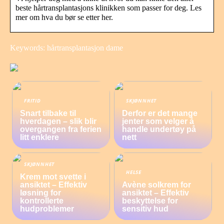
beste hårtransplantasjons klinikken som passer for deg. Les
mer om hva du bør se etter her.
Keywords: hårtransplantasjon dame
FRITID
SKJØNNHET
Snart tilbake til
Derfor er det mange
hverdagen – slik blir
jenter som velger å
overgangen fra ferien
handle undertøy på
litt enklere
nett
SKJØNNHET
HELSE
Krem mot svette i
ansiktet – Effektiv
Avène solkrem for
løsning for
ansiktet – Effektiv
kontrollerte
beskyttelse for
hudproblemer
sensitiv hud