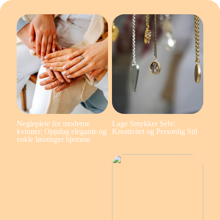
Neglepleie for moderne
Lage Smykker Selv:
kvinner: Oppdag elegante og
Kreativitet og Personlig Stil
enkle løsninger hjemme