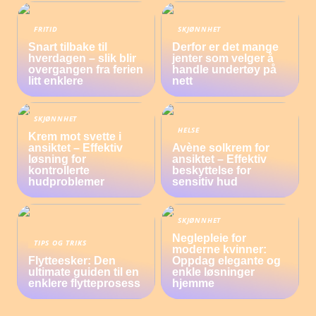
FRITID
SKJØNNHET
Snart tilbake til
Derfor er det mange
hverdagen – slik blir
jenter som velger å
overgangen fra ferien
handle undertøy på
litt enklere
nett
SKJØNNHET
HELSE
Krem mot svette i
ansiktet – Effektiv
Avène solkrem for
løsning for
ansiktet – Effektiv
kontrollerte
beskyttelse for
hudproblemer
sensitiv hud
SKJØNNHET
Neglepleie for
TIPS OG TRIKS
moderne kvinner:
Flytteesker: Den
Oppdag elegante og
ultimate guiden til en
enkle løsninger
enklere flytteprosess
hjemme