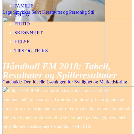
FAMILIE
Lage Smykker Selv: Kreativitet og Personlig Stil
BOLIG
FRITID
SKJØNNHET
HELSE
TIPS OG TRIKS
Håndball EM 2018: Tabell,
Resultater og Spilleresultater
Gatebukk: Den Ideelle Løsningen for Synlighet og Markedsføring
Håndball-EM 2018 er et mesterskap som samler de beste
håndballspillerne i Europa. Turneringen blir utført i en spennende
atmosfære, der nasjonene konkurrerer om å ta hjem den ettertraktede
tittelen. I denne artikkelen vil vi se nærmere på tabellen, resultatene
og spillernes prestasjoner i Håndball-EM 2018.