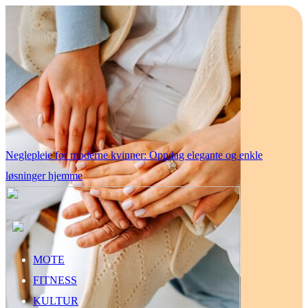
Neglepleie for moderne kvinner: Oppdag elegante og enkle
løsninger hjemme
MOTE
FITNESS
KULTUR