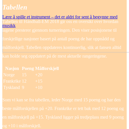
Tabellen
Lære å spille et instrument – det er aldri for sent å begynne med
Tabellen til Håndball-EM 2018 gir oss en oversikt over hvordan
musikk
lagene presterer gjennom turneringen. Den viser posisjonene til
forskjellige nasjoner basert på antall poeng de har oppnådd og
målforskjell. Tabellen oppdateres kontinuerlig, slik at fansen alltid
kan holde seg oppdatert på de mest aktuelle rangeringene.
Nasjon
Poeng
Målforskjell
Norge
15
+20
Frankrike
12
+15
Tyskland
9
+10
Som vi kan se fra tabellen, leder Norge med 15 poeng og har den
beste målforskjellen på +20. Frankrike er tett bak med 12 poeng og
en målforskjell på +15. Tyskland ligger på tredjeplass med 9 poeng
og +10 i målforskjell.