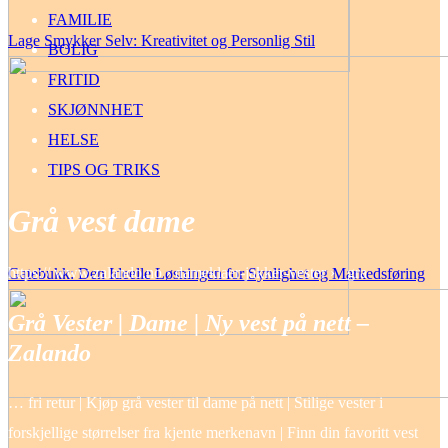
FAMILIE
Lage Smykker Selv: Kreativitet og Personlig Stil
BOLIG
FRITID
SKJØNNHET
HELSE
TIPS OG TRIKS
Grå vest dame
https:// www.zalando.no › dameklaer-jakker-vester › _gra
Gatebukk: Den Ideelle Løsningen for Synlighet og Markedsføring
Grå Vester | Dame | Ny vest på nett –
Zalando
… fri retur | Kjøp grå vester til dame på nett | Stilige vester i
forskjellige størrelser fra kjente merkenavn | Finn din favoritt vest