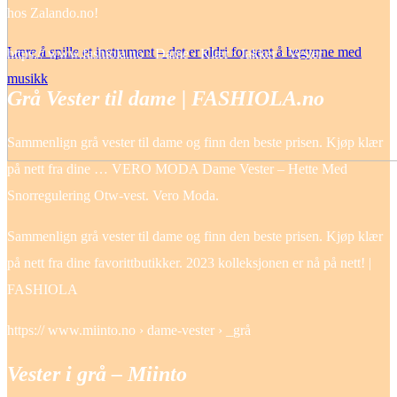
hos Zalando.no!
Lære å spille et instrument – det er aldri for sent å begynne med
https:// www.fashiola.no › Dame › Klær › Jakker › Vester
musikk
Grå Vester til dame | FASHIOLA.no
Sammenlign grå vester til dame og finn den beste prisen. Kjøp klær
på nett fra dine … VERO MODA Dame Vester – Hette Med
Snorregulering Otw-vest. Vero Moda.
Sammenlign grå vester til dame og finn den beste prisen. Kjøp klær
på nett fra dine favorittbutikker. 2023 kolleksjonen er nå på nett! |
FASHIOLA
https:// www.miinto.no › dame-vester › _grå
Vester i grå – Miinto