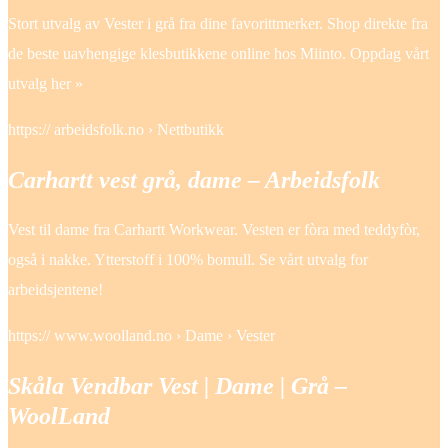
Stort utvalg av Vester i grå fra dine favorittmerker. Shop direkte fra
de beste uavhengige klesbutikkene online hos Miinto. Oppdag vårt
utvalg her »
https:// arbeidsfolk.no › Nettbutikk
Carhartt vest grå, dame – Arbeidsfolk
Vest til dame fra Carhartt Workwear. Vesten er fòra med teddyfòr,
også i nakke. Ytterstoff i 100% bomull. Se vårt utvalg for
arbeidsjentene!
https:// www.woolland.no › Dame › Vester
Skåla Vendbar Vest | Dame | Grå –
WoolLand