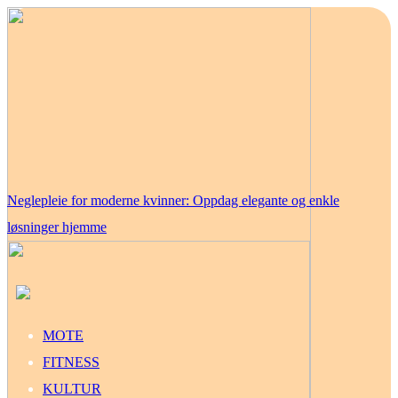
Neglepleie for moderne kvinner: Oppdag elegante og enkle
løsninger hjemme
MOTE
FITNESS
KULTUR