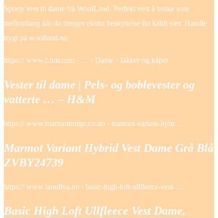
Sporty vest til dame fra WoolLand. Perfekt vest å bruke som
mellomlang når du trenger ekstra beskyttelse fra kaldt vær. Handle
trygt på woolland.no
https:// www2.hm.com › … › Dame › Jakker og kåper
Vester til dame | Pels- og boblevester og
vatterte … – H&M
https:// www.marmotnorge.co.no › marmot-variant-hybr…
Marmot Variant Hybrid Vest Dame Grå Blå
ZVBY24739
https:// www.lanullva.no › basic-high-loft-ullfleece-vest-…
Basic High Loft Ullfleece Vest Dame,