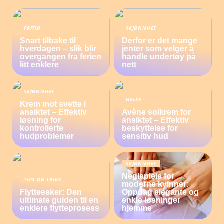
FRITID
SKJØNNHET
Snart tilbake til
Derfor er det mange
hverdagen – slik blir
jenter som velger å
overgangen fra ferien
handle undertøy på
litt enklere
nett
SKJØNNHET
HELSE
Krem mot svette i
ansiktet – Effektiv
Avène solkrem for
løsning for
ansiktet – Effektiv
kontrollerte
beskyttelse for
hudproblemer
sensitiv hud
SKJØNNHET
Neglepleie for
TIPS OG TRIKS
moderne kvinner:
Flytteesker: Den
Oppdag elegante og
ultimate guiden til en
enkle løsninger
enklere flytteprosess
hjemme