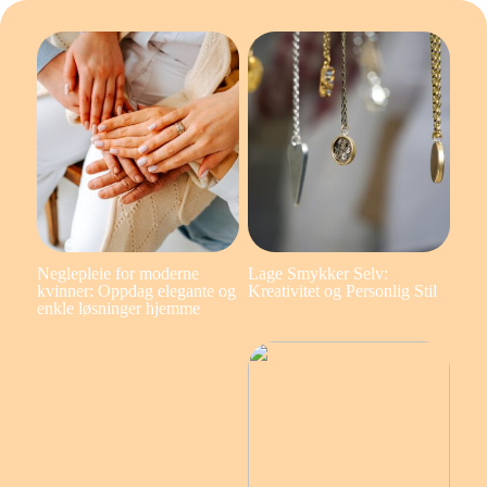
Neglepleie for moderne
Lage Smykker Selv:
kvinner: Oppdag elegante og
Kreativitet og Personlig Stil
enkle løsninger hjemme