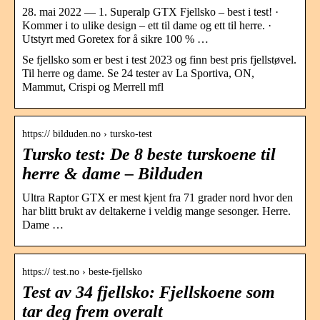
28. mai 2022 — 1. Superalp GTX Fjellsko – best i test! ·
Kommer i to ulike design – ett til dame og ett til herre. ·
Utstyrt med Goretex for å sikre 100 % …
Se fjellsko som er best i test 2023 og finn best pris fjellstøvel.
Til herre og dame. Se 24 tester av La Sportiva, ON,
Mammut, Crispi og Merrell mfl
https:// bilduden.no › tursko-test
Tursko test: De 8 beste turskoene til
herre & dame – Bilduden
Ultra Raptor GTX er mest kjent fra 71 grader nord hvor den
har blitt brukt av deltakerne i veldig mange sesonger. Herre.
Dame …
https:// test.no › beste-fjellsko
Test av 34 fjellsko: Fjellskoene som
tar deg frem overalt