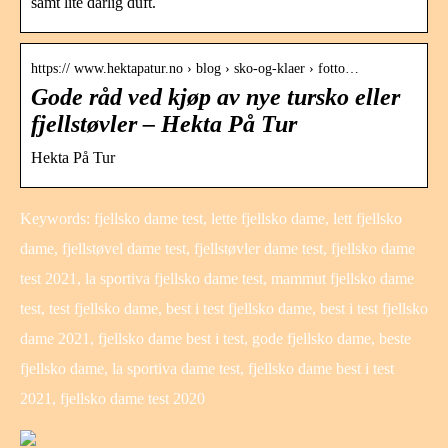
samt lite dårlig duft.
https:// www.hektapatur.no › blog › sko-og-klaer › fotto…
Gode råd ved kjøp av nye tursko eller
fjellstøvler – Hekta På Tur
Hekta På Tur
Keywords: fjellsko dame test, lette fjellsko dame, lett fjellsko
dame, fjellstøvel dame test, fjellstøvler dame test, fjellsko dame
test 2021, la sportiva fjellsko dame test, mammut fjellsko dame
test, test fjellsko dame, best i test fjellsko dame, best i test fjellsko
dame 2021, fjellsko dame best i test, gode fjellsko dame, beste
fjellsko dame, la sportiva dame test, fjellsko dame best i test
2021, fjellsko dame test 2020