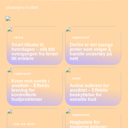
plantasjen kvalitet
FRITID
SKJØNNHET
Snart tilbake til
Derfor er det mange
hverdagen – slik blir
jenter som velger å
overgangen fra ferien
handle undertøy på
litt enklere
nett
SKJØNNHET
HELSE
Krem mot svette i
ansiktet – Effektiv
Avène solkrem for
løsning for
ansiktet – Effektiv
kontrollerte
beskyttelse for
hudproblemer
sensitiv hud
SKJØNNHET
Neglepleie for
TIPS OG TRIKS
moderne kvinner: