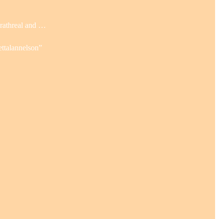
rathreal and …
ettalannelson”