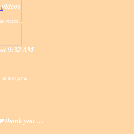
 videos
kk
and videos …
 at 9:32 AM
 on Instagram.
❤️‍ thank you …