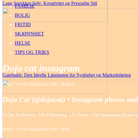
Lage Smykker Selv: Kreativitet og Personlig Stil
FAMILIE
BOLIG
FRITID
SKJØNNHET
HELSE
TIPS OG TRIKS
Doja cat instagram
Gatebukk: Den Ideelle Løsningen for Synlighet og Markedsføring
https:// www.instagram.com › dojacat
Doja Cat (@dojacat) • Instagram photos and
25.5m Followers, 249 Following, 133 Posts – See Instagram photos 
https:// www.instagram.com › reels