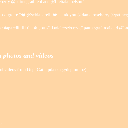
oseberry @patmcgrathreal and @brettalannelson”
nstagram: “❤️‍ @schiaparelli ❤️‍ thank you @danielroseberry @patmcg
chiaparelli ❤️‍🔥 thank you @danielroseberry @patmcgrathreal and @br
 photos and videos
and videos from Doja Cat Updates (@dojaonline)
✨”