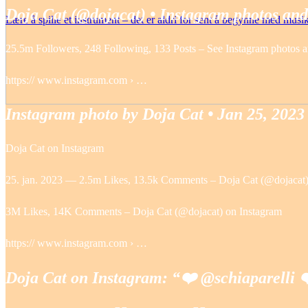
Doja Cat (@dojacat) • Instagram photos and
Lære å spille et instrument – det er aldri for sent å begynne med musi
25.5m Followers, 248 Following, 133 Posts – See Instagram photos 
https:// www.instagram.com › …
Instagram photo by Doja Cat • Jan 25, 2023
Doja Cat on Instagram
25. jan. 2023 — 2.5m Likes, 13.5k Comments – Doja Cat (@dojacat)
3M Likes, 14K Comments – Doja Cat (@dojacat) on Instagram
https:// www.instagram.com › …
Doja Cat on Instagram: “❤️‍ @schiaparelli 