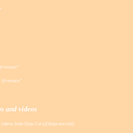
”
 @versace”
 @versace”
s and videos
d videos from Doja Cat (@dojacatworld)