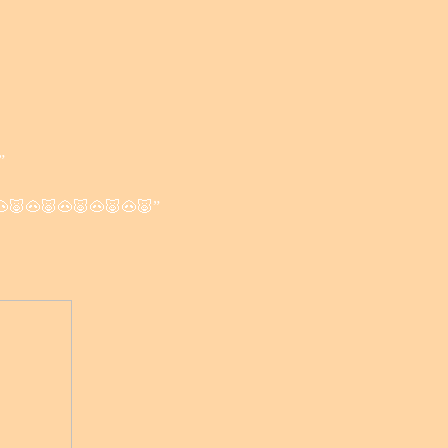
”
🐷🐽🐷🐽🐷🐽🐷🐽🐷🐽🐷”