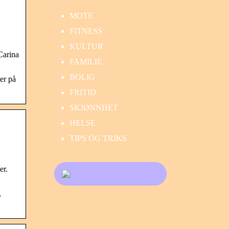
MOTE
FITNESS
KULTUR
Carina
FAMILIE
BOLIG
er på
FRITID
SKJØNNHET
HELSE
TIPS OG TRIKS
er.
,