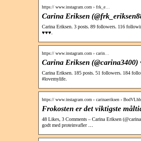
https:// www.instagram.com › frk_e…
Carina Eriksen (@frk_eriksen88
Carina Eriksen. 3 posts. 89 followers. 116 follow
♥️♥️♥️.
https:// www.instagram.com › carin…
Carina Eriksen (@carina3400) 
Carina Eriksen. 185 posts. 51 followers. 184 fo
#lovemylife.
https:// www.instagram.com › carinaeriksen › BodVLh
Frokosten er det viktigste målti
48 Likes, 3 Comments – Carina Eriksen (@carinaeri
godt med proteinvafler …