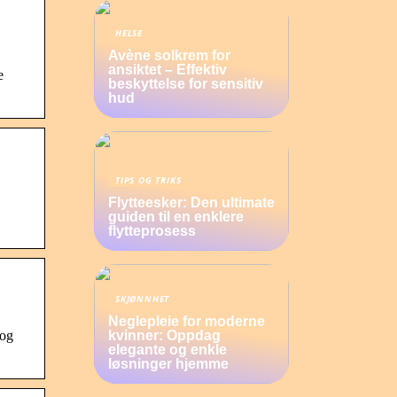
HELSE
Avène solkrem for
ansiktet – Effektiv
e
beskyttelse for sensitiv
hud
TIPS OG TRIKS
Flytteesker: Den ultimate
guiden til en enklere
flytteprosess
SKJØNNHET
Neglepleie for moderne
 og
kvinner: Oppdag
elegante og enkle
løsninger hjemme