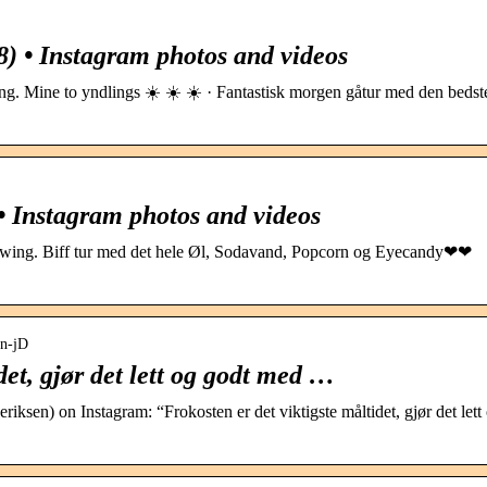
) • Instagram photos and videos
ing. Mine to yndlings ☀️ ☀️ ☀️ · Fantastisk morgen gåtur med den bedst
• Instagram photos and videos
llowing. Biff tur med det hele Øl, Sodavand, Popcorn og Eyecandy❤❤
bn-jD
det, gjør det lett og godt med …
ksen) on Instagram: “Frokosten er det viktigste måltidet, gjør det lett