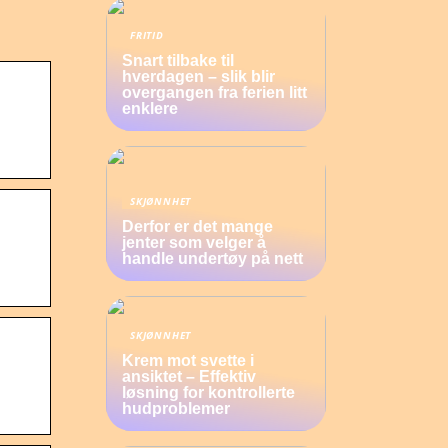
FRITID
Snart tilbake til
hverdagen – slik blir
overgangen fra ferien litt
enklere
SKJØNNHET
Derfor er det mange
jenter som velger å
handle undertøy på nett
SKJØNNHET
Krem mot svette i
ansiktet – Effektiv
løsning for kontrollerte
hudproblemer