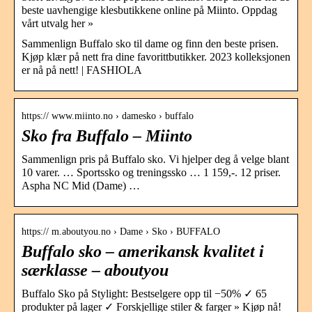
beste uavhengige klesbutikkene online på Miinto. Oppdag
vårt utvalg her »
Sammenlign Buffalo sko til dame og finn den beste prisen.
Kjøp klær på nett fra dine favorittbutikker. 2023 kolleksjonen
er nå på nett! | FASHIOLA
https:// www.miinto.no › damesko › buffalo
Sko fra Buffalo – Miinto
Sammenlign pris på Buffalo sko. Vi hjelper deg å velge blant
10 varer. … Sportssko og treningssko … 1 159,-. 12 priser.
Aspha NC Mid (Dame) …
https:// m.aboutyou.no › Dame › Sko › BUFFALO
Buffalo sko – amerikansk kvalitet i
særklasse – aboutyou
Buffalo Sko på Stylight: Bestselgere opp til −50% ✓ 65
produkter på lager ✓ Forskjellige stiler & farger » Kjøp nå!