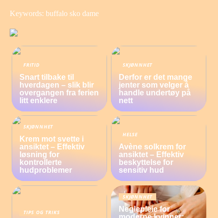
Keywords: buffalo sko dame
FRITID
SKJØNNHET
Snart tilbake til
Derfor er det mange
hverdagen – slik blir
jenter som velger å
overgangen fra ferien
handle undertøy på
litt enklere
nett
SKJØNNHET
HELSE
Krem mot svette i
ansiktet – Effektiv
Avène solkrem for
løsning for
ansiktet – Effektiv
kontrollerte
beskyttelse for
hudproblemer
sensitiv hud
SKJØNNHET
Neglepleie for
TIPS OG TRIKS
moderne kvinner: