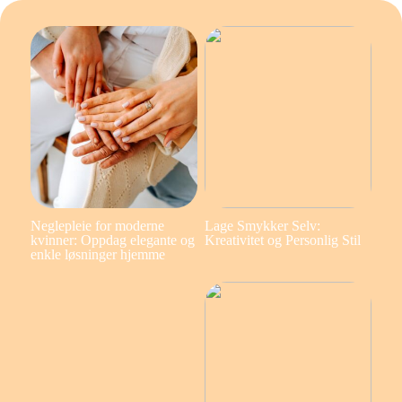
Neglepleie for moderne
Lage Smykker Selv:
kvinner: Oppdag elegante og
Kreativitet og Personlig Stil
enkle løsninger hjemme