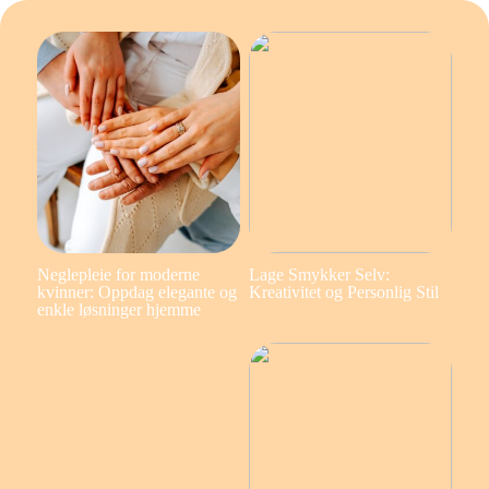
Neglepleie for moderne
Lage Smykker Selv:
kvinner: Oppdag elegante og
Kreativitet og Personlig Stil
enkle løsninger hjemme