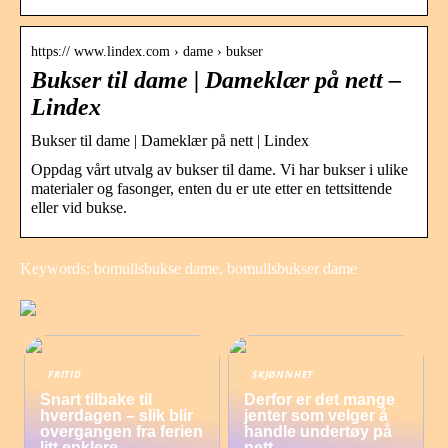
https:// www.lindex.com › dame › bukser
Bukser til dame | Dameklær på nett –
Lindex
Bukser til dame | Dameklær på nett | Lindex
Oppdag vårt utvalg av bukser til dame. Vi har bukser i ulike
materialer og fasonger, enten du er ute etter en tettsittende
eller vid bukse.
Keywords: bomullsbukse dame, bomullsbukser dame
FRITID
SKJØNNHET
Snart tilbake til
Derfor er det mange
hverdagen – slik blir
jenter som velger å
overgangen fra ferien
handle undertøy på
litt enklere
nett