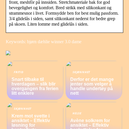
front, meshfòr på innsiden. Stretchmateriale bak for god
bevegelighet og komfort. Bred strikk med silikonkant og
strammesnor i livet. Formsydde ben for best mulig passform.
3/4 glidelås i siden, samt silikonkant nederst for bedre grep
på skoen. Liten lomme med glidelås i siden.
Keywords: bjørn dæhlie winner 3.0 dame
FRITID
SKJØNNHET
Snart tilbake til
Derfor er det mange
hverdagen – slik blir
jenter som velger å
overgangen fra ferien
handle undertøy på
litt enklere
nett
SKJØNNHET
HELSE
Krem mot svette i
ansiktet – Effektiv
Avène solkrem for
løsning for
ansiktet – Effektiv