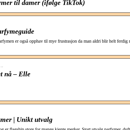
er til damer (ifølge TikTok)
parfymeguide
fymen er også opphav til mye frustrasjon da man aldri blir helt ferdig
y…
t nå – Elle
mer | Unikt utvalg
og er flagship store for mange kjente merker. Stort utvalg parfymer, duf