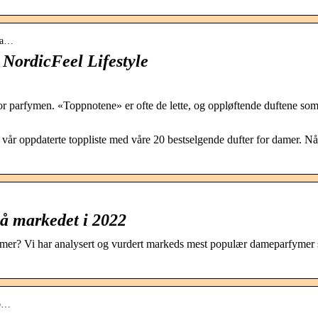
-da…
NordicFeel Lifestyle
r parfymen. «Toppnotene» er ofte de lette, og oppløftende duftene so
 vår oppdaterte toppliste med våre 20 bestselgende dufter for damer. Nå
å markedet i 2022
amer? Vi har analysert og vurdert markeds mest populær dameparfymer s
-p…