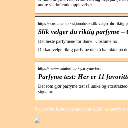
andre velduftende opplevelser.
https:// costume.no › skjonnhet › slik-velger-du-riktig
Slik velger du riktig parfyme 
Det beste parfymene for dame | Costume.no
Du kan velge riktig parfyme uten å ha luktet på den 
https:// www.mintest.no › parfyme-test
Parfyme test: Her er 11 favori
Det som gjør parfyme test så unike og ettertraktede
signatur.
Keywords: beste parfyme dame 2020, søt parfyme