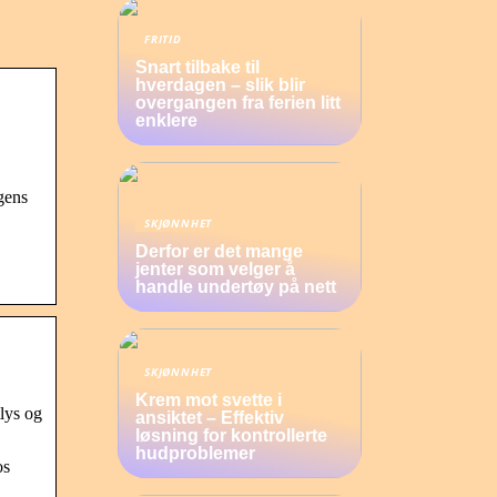
FRITID
Snart tilbake til
hverdagen – slik blir
overgangen fra ferien litt
enklere
gens
SKJØNNHET
Derfor er det mange
jenter som velger å
handle undertøy på nett
SKJØNNHET
Krem mot svette i
tlys og
ansiktet – Effektiv
løsning for kontrollerte
hudproblemer
os