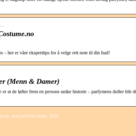
-p…
– Costume.no
– her er våre eksperttips for å velge rett note til din hud!
tter (Menn & Damer)
 er at de løfter frem en persons unike historie – parfymens dufter blir d
 dame, god parfyme dame 2020