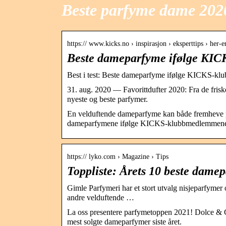
Beste parfyme dame 202
https:// www.kicks.no › inspirasjon › eksperttips › her-
Beste dameparfyme ifølge KI
Best i test: Beste dameparfyme ifølge KICKS-
31. aug. 2020 — Favorittdufter 2020: Fra de frisk
nyeste og beste parfymer.
En velduftende dameparfyme kan både fremheve p
dameparfymene ifølge KICKS-klubbmedlemmen
https:// lyko.com › Magazine › Tips
Toppliste: Årets 10 beste dame
Gimle Parfymeri har et stort utvalg nisjeparfymer 
andre velduftende …
La oss presentere parfymetoppen 2021! Dolce & 
mest solgte dameparfymer siste året.