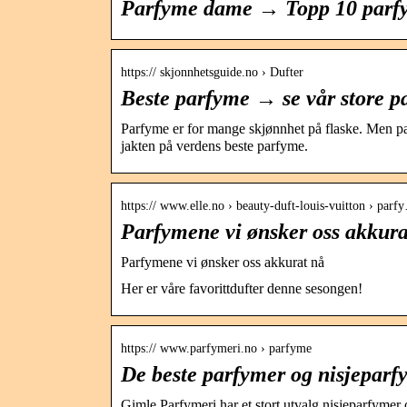
Parfyme dame → Topp 10 parfym
https:// skjonnhetsguide.no › Dufter
Beste parfyme → se vår store 
Parfyme er for mange skjønnhet på flaske. Men par
jakten på verdens beste parfyme.
https:// www.elle.no › beauty-duft-louis-vuitton › parf
Parfymene vi ønsker oss akkura
Parfymene vi ønsker oss akkurat nå
Her er våre favorittdufter denne sesongen!
https:// www.parfymeri.no › parfyme
De beste parfymer og nisjeparfy
Gimle Parfymeri har et stort utvalg nisjeparfymer 