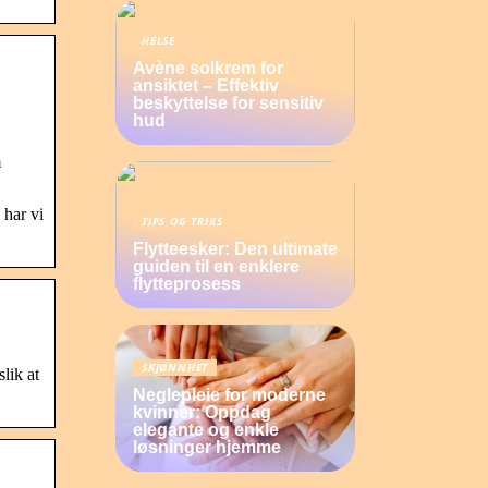
HELSE
Avène solkrem for
ansiktet – Effektiv
beskyttelse for sensitiv
hud
m
 har vi
TIPS OG TRIKS
Flytteesker: Den ultimate
guiden til en enklere
flytteprosess
SKJØNNHET
lik at
Neglepleie for moderne
kvinner: Oppdag
elegante og enkle
løsninger hjemme