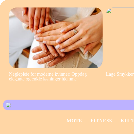
Neglepleie for moderne kvinner: Oppdag
Lage Smykker S
elegante og enkle løsninger hjemme
MOTE
FITNESS
KUL