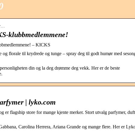
0
er…
CKS-klubbmedlemmene!
klubbmedlemmene! – KICKS
e og florale til krydrede og tunge – spray deg til godt humør med seson
ersonligheten din og la deg drømme deg vekk. Her er de beste
e.
parfymer | lyko.com
og er flagship store for mange kjente merker. Stort utvalg parfymer, duf
Gabbana, Carolina Herrera, Ariana Grande og mange flere. Her er Lyk