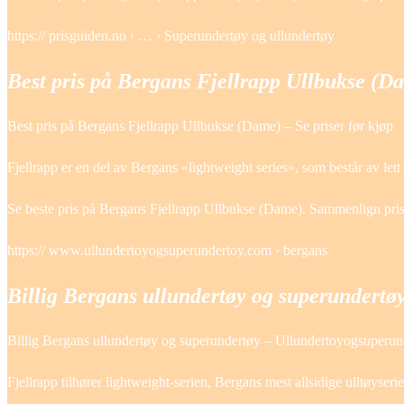
https:// prisguiden.no › … › Superundertøy og ullundertøy
Best pris på Bergans Fjellrapp Ullbukse (D
Best pris på Bergans Fjellrapp Ullbukse (Dame) – Se priser før kjøp
Fjellrapp er en del av Bergans «lightweight series», som består av le
Se beste pris på Bergans Fjellrapp Ullbukse (Dame). Sammenlign prise
https:// www.ullundertoyogsuperundertoy.com › bergans
Billig Bergans ullundertøy og superundertø
Billig Bergans ullundertøy og superundertøy – Ullundertoyogsuperu
Fjellrapp tilhører lightweight-serien, Bergans mest allsidige ulltøyser