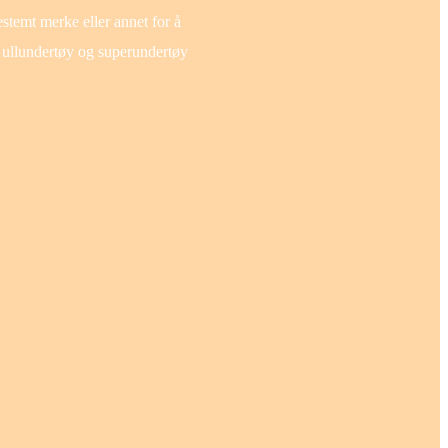
estemt merke eller annet for å
s ullundertøy og superundertøy