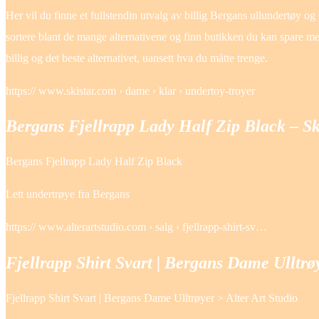
Her vil du finne et fullstendin utvalg av billig Bergans ullundertøy og 
sortere blant de mange alternativene og finn butikken du kan spare me
billig og det beste alternativet, uansett hva du måtte trenge.
https:// www.skistar.com › dame › klar › undertoy-troyer
Bergans Fjellrapp Lady Half Zip Black – Sk
Bergans Fjellrapp Lady Half Zip Black
Lett undertrøye fra Bergans
https:// www.alterartstudio.com › salg › fjellrapp-shirt-sv…
Fjellrapp Shirt Svart | Bergans Dame Ulltrøy
Fjellrapp Shirt Svart | Bergans Dame Ulltrøyer > Alter Art Studio