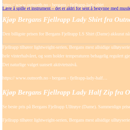
https:// www.outnorth.no › bergans › fjellrapp-lady-shirt
Lære å spille et instrument – det er aldri for sent å begynne med musi
Kjøp Bergans Fjellrapp Lady Shirt fra Outn
Den billigste prisen for Bergans Fjellrapp LS Shirt (Dame) akkurat nå 
Fjellrapp tilhører lightweight-serien, Bergans mest allsidige ulltøyser
hele vinterhalvåret, og som holder temperaturen behagelig regulert gjenn
Det naturlige valget uansett aktivtetsnivå.
https:// www.outnorth.no › bergans › fjellrapp-lady-half…
Kjøp Bergans Fjellrapp Lady Half Zip fra 
Se beste pris på Bergans Fjellrapp Ulltrøye (Dame). Sammenlign priser
Fjellrapp tilhører lightweight-serien, Bergans mest allsidige ulltøyserie