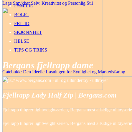
Lage Smykker Selv: Kreativitet og Personlig Stil
FAMILIE
BOLIG
FRITID
SKJØNNHET
HELSE
TIPS OG TRIKS
Bergans fjellrapp dame
Gatebukk: Den Ideelle Løsningen for Synlighet og Markedsføring
https:// www.bergans.com › ull-og-ullundertoy › ulltroyer
Fjellrapp Lady Half Zip | Bergans.com
Fjellrapp tilhører lightweight-serien, Bergans mest allsidige ulltøyserie
Fjellrapp tilhører lightweight-serien, Bergans mest allsidige ulltøyserie