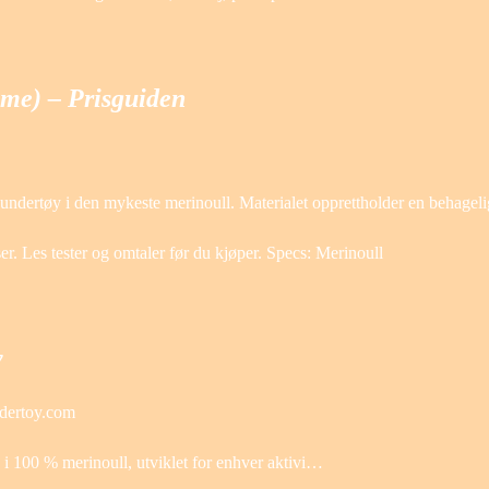
ame) – Prisguiden
tt undertøy i den mykeste merinoull. Materialet opprettholder en behage
r. Les tester og omtaler før du kjøper. Specs: Merinoull
y
ndertoy.com
ie i 100 % merinoull, utviklet for enhver aktivi…