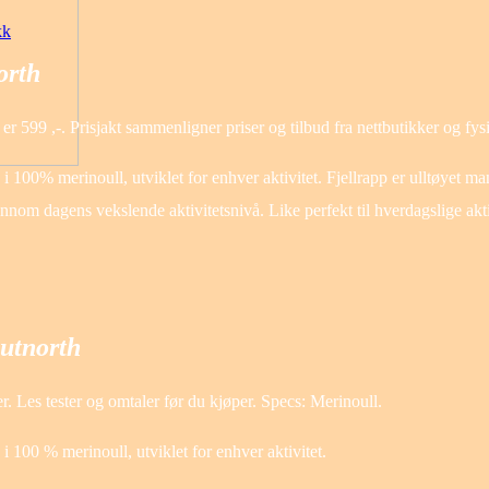
kk
orth
er 599 ,-. Prisjakt sammenligner priser og tilbud fra nettbutikker og fy
ie i 100% merinoull, utviklet for enhver aktivitet. Fjellrapp er ulltøyet
om dagens vekslende aktivitetsnivå. Like perfekt til hverdagslige aktivite
Outnorth
. Les tester og omtaler før du kjøper. Specs: Merinoull.
 i 100 % merinoull, utviklet for enhver aktivitet.