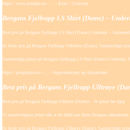
https:// www.prisjakt.no › … › Klær › Undertøy
Bergans Fjellrapp LS Shirt (Dame) – Undert
Best pris på Bergans Fjellrapp LS Shirt (Dame) Undertøy – Sammenlig
Se beste pris på Bergans Fjellrapp Ullbukse (Dame). Sammenlign priser
Sammenlign priser på Bergans Fjellrapp LS Shirt (Dame) Undertøy. Fin
https:// prisguiden.no › … › Superundertøy og ullundertøy
Best pris på Bergans Fjellrapp Ulltrøye (Da
Best pris på Bergans Fjellrapp Ulltrøye (Dame) – Se priser før kjøp
Vi sammenligner priser slik at du alltid kan finne Bergans ullundertøy
Se beste pris på Bergans Fjellrapp Ulltrøye (Dame). Sammenlign priser