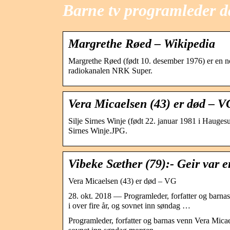
Barne tv programleder 
Margrethe Røed – Wikipedia
Margrethe Røed (født 10. desember 1976) er en
radiokanalen NRK Super.
Vera Micaelsen (43) er død – V
Silje Sirnes Winje (født 22. januar 1981 i Haugesun
Sirnes Winje.JPG.
Vibeke Sæther (79):- Geir var 
Vera Micaelsen (43) er død – VG
28. okt. 2018 — Programleder, forfatter og barna
i over fire år, og sovnet inn søndag …
Programleder, forfatter og barnas venn Vera Micae