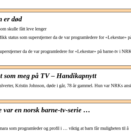
n er død
om skulle fått leve lenger
ikk status som superstjerner da de var programledere for «Lekestue» p
uperstjerner da de var programledere for «Lekestue» på barne-tv i NR
r ut som meg på TV – Handikapnytt
erter, Kristin Johnson, døde i går, 78 år gammel. Hun var NRKs ansi
e var en norsk barne-tv-serie …
a som programleder og profil i … viktig at barn får muligheten til å