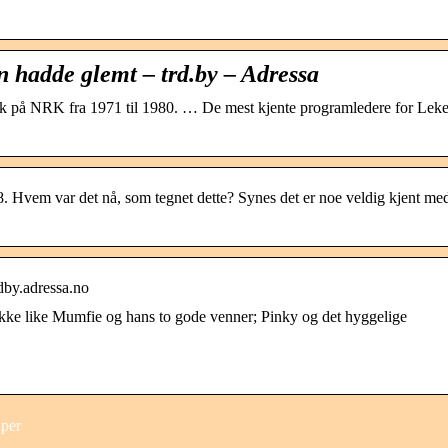
n hadde glemt – trd.by – Adressa
k på NRK fra 1971 til 1980. … De mest kjente programledere for Leke
. Hvem var det nå, som tegnet dette? Synes det er noe veldig kjent me
dby.adressa.no
ikke like Mumfie og hans to gode venner; Pinky og det hyggelige
uper