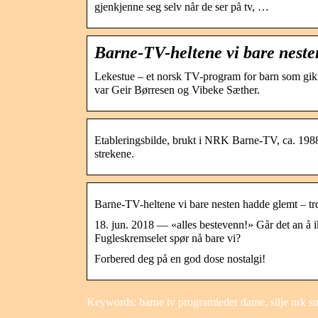
gjenkjenne seg selv når de ser på tv, …
Barne-TV-heltene vi bare neste
Lekestue – et norsk TV-program for barn som gik
var Geir Børresen og Vibeke Sæther.
Etableringsbilde, brukt i NRK Barne-TV, ca. 1988
strekene.
Barne-TV-heltene vi bare nesten hadde glemt – tr
18. jun. 2018 — «alles bestevenn!» Går det an å 
Fugleskremselet spør nå bare vi?
Forbered deg på en god dose nostalgi!
Keywords: barne tv programleder dame, silje nrk s