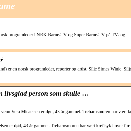
dame
 norsk programleder i NRK Barne-TV og Super Barne-TV på TV- og
G
d) er en norsk programleder, reporter og artist. Silje Sirnes Winje. Silj
en livsglad person som skulle …
s venn Vera Micaelsen er død, 43 år gammel. Trebarnsmoren har vært k
lsen er død, 43 år gammel. Trebarnsmoren har vært kreftsyk i over fire 