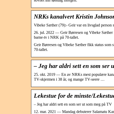
sovnet inn søndag morgen.
NRKs kanalvert Kristin Johnso
Vibeke Sæther (79):- Geir var en livsglad person s
26. jul. 2022 — Geir Børresen og Vibeke Sæther f
barne-tv i NRK på 70-tallet.
Geir Børresen og Vibeke Sæther fikk status som s
70-tallet.
– Jeg har aldri sett en som se
25. okt. 2019 — En av NRKs mest populære kanalv
TV-skjermen i 38 år, og mange TV-seere …
Lekestue for de minste/Lekestu
– Jeg har aldri sett en som ser ut som meg på TV
12. mar. 2021 — Mandag debuterer Salamatu Kamar