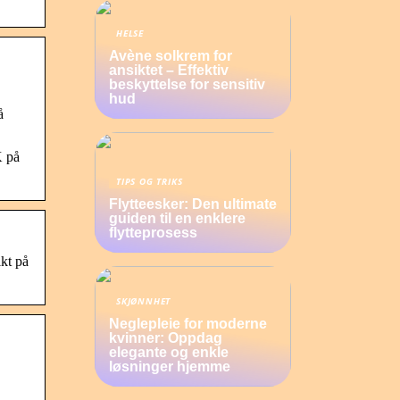
HELSE
Avène solkrem for
ansiktet – Effektiv
beskyttelse for sensitiv
hud
å
K på
TIPS OG TRIKS
Flytteesker: Den ultimate
guiden til en enklere
flytteprosess
kt på
SKJØNNHET
Neglepleie for moderne
kvinner: Oppdag
elegante og enkle
løsninger hjemme