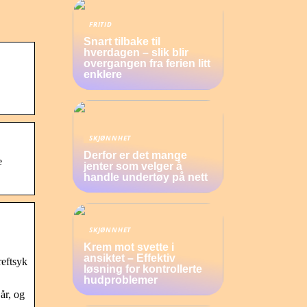
FRITID
Snart tilbake til
hverdagen – slik blir
overgangen fra ferien litt
enklere
SKJØNNHET
Derfor er det mange
e
jenter som velger å
handle undertøy på nett
SKJØNNHET
Krem mot svette i
ansiktet – Effektiv
reftsyk
løsning for kontrollerte
hudproblemer
år, og