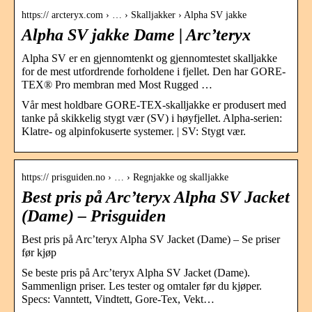
https:// arcteryx.com › … › Skalljakker › Alpha SV jakke
Alpha SV jakke Dame | Arc’teryx
Alpha SV er en gjennomtenkt og gjennomtestet skalljakke
for de mest utfordrende forholdene i fjellet. Den har GORE-
TEX® Pro membran med Most Rugged …
Vår mest holdbare GORE-TEX-skalljakke er produsert med
tanke på skikkelig stygt vær (SV) i høyfjellet. Alpha-serien:
Klatre- og alpinfokuserte systemer. | SV: Stygt vær.
https:// prisguiden.no › … › Regnjakke og skalljakke
Best pris på Arc’teryx Alpha SV Jacket
(Dame) – Prisguiden
Best pris på Arc’teryx Alpha SV Jacket (Dame) – Se priser
før kjøp
Se beste pris på Arc’teryx Alpha SV Jacket (Dame).
Sammenlign priser. Les tester og omtaler før du kjøper.
Specs: Vanntett, Vindtett, Gore-Tex, Vekt…