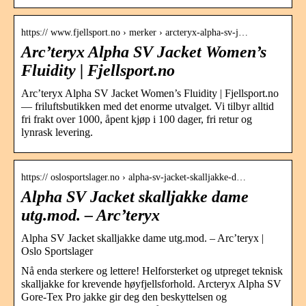
https:// www.fjellsport.no › merker › arcteryx-alpha-sv-j…
Arc’teryx Alpha SV Jacket Women’s
Fluidity | Fjellsport.no
Arc’teryx Alpha SV Jacket Women’s Fluidity | Fjellsport.no
— friluftsbutikken med det enorme utvalget. Vi tilbyr alltid
fri frakt over 1000, åpent kjøp i 100 dager, fri retur og
lynrask levering.
https:// oslosportslager.no › alpha-sv-jacket-skalljakke-d…
Alpha SV Jacket skalljakke dame
utg.mod. – Arc’teryx
Alpha SV Jacket skalljakke dame utg.mod. – Arc’teryx |
Oslo Sportslager
Nå enda sterkere og lettere! Helforsterket og utpreget teknisk
skalljakke for krevende høyfjellsforhold. Arcteryx Alpha SV
Gore-Tex Pro jakke gir deg den beskyttelsen og