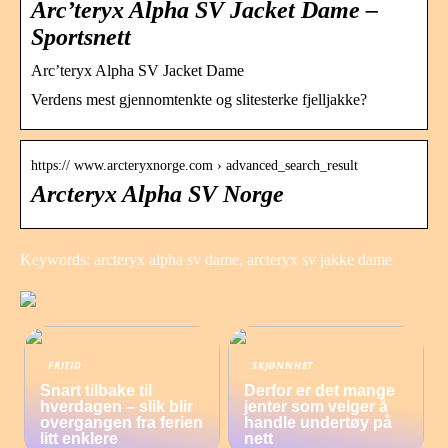
Arc’teryx Alpha SV Jacket Dame –
Sportsnett
Arc’teryx Alpha SV Jacket Dame
Verdens mest gjennomtenkte og slitesterke fjelljakke?
https:// www.arcteryxnorge.com › advanced_search_result
Arcteryx Alpha SV Norge
Keywords: arcteryx alpha sv dame, arcteryx sv jakke dame
FRITID
SKJØNNHET
Snart tilbake til
Derfor er det mange
hverdagen – slik blir
jenter som velger å
overgangen fra ferien
handle undertøy på
litt enklere
nett