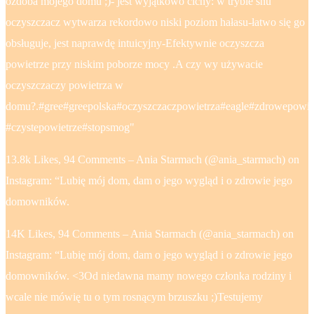
ozdoba mojego domu ;)- jest wyjątkowo cichy: w trybie snu
oczyszczacz wytwarza rekordowo niski poziom hałasu-łatwo się go
obsługuje, jest naprawdę intuicyjny-Efektywnie oczyszcza
powietrze przy niskim poborze mocy .A czy wy używacie
oczyszczaczy powietrza w
domu?.#gree#greepolska#oczyszczaczpowietrza#eagle#zdrowepowie
#czystepowietrze#stopsmog"
13.8k Likes, 94 Comments – Ania Starmach (@ania_starmach) on
Instagram: “Lubię mój dom, dam o jego wygląd i o zdrowie jego
domowników.
14K Likes, 94 Comments – Ania Starmach (@ania_starmach) on
Instagram: “Lubię mój dom, dam o jego wygląd i o zdrowie jego
domowników. <3Od niedawna mamy nowego członka rodziny i
wcale nie mówię tu o tym rosnącym brzuszku ;)Testujemy