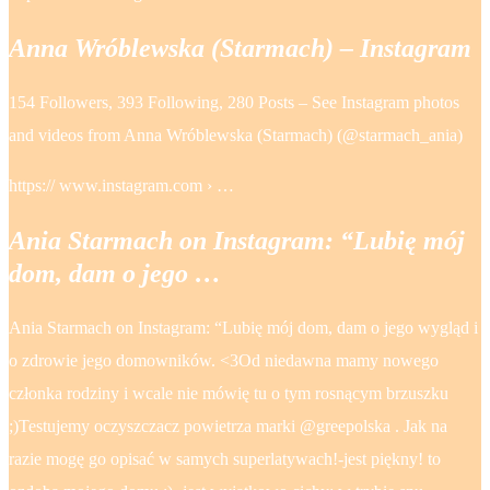
Anna Wróblewska (Starmach) – Instagram
154 Followers, 393 Following, 280 Posts – See Instagram photos
and videos from Anna Wróblewska (Starmach) (@starmach_ania)
https:// www.instagram.com › …
Ania Starmach on Instagram: “Lubię mój
dom, dam o jego …
Ania Starmach on Instagram: “Lubię mój dom, dam o jego wygląd i
o zdrowie jego domowników. <3Od niedawna mamy nowego
członka rodziny i wcale nie mówię tu o tym rosnącym brzuszku
;)Testujemy oczyszczacz powietrza marki @greepolska . Jak na
razie mogę go opisać w samych superlatywach!-jest piękny! to