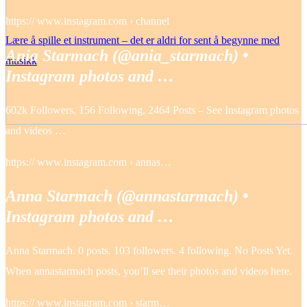
https:// www.instagram.com › channel
Lære å spille et instrument – det er aldri for sent å begynne med
Ania Starmach (@ania_starmach) •
musikk
Instagram photos and …
602k Followers, 156 Following, 2464 Posts – See Instagram photos
and videos …
https:// www.instagram.com › annas…
Anna Starmach (@annastarmach) •
Instagram photos and …
Anna Starmach. 0 posts. 103 followers. 4 following. No Posts Yet.
When annastarmach posts, you’ll see their photos and videos here.
https:// www.instagram.com › starm…