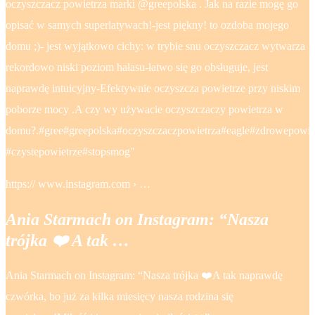
oczyszczacz powietrza marki @greepolska . Jak na razie mogę go
opisać w samych superlatywach!-jest piękny! to ozdoba mojego
domu ;)- jest wyjątkowo cichy: w trybie snu oczyszczacz wytwarza
rekordowo niski poziom hałasu-łatwo się go obsługuje, jest
naprawdę intuicyjny-Efektywnie oczyszcza powietrze przy niskim
poborze mocy .A czy wy używacie oczyszczaczy powietrza w
domu?.#gree#greepolska#oczyszczaczpowietrza#eagle#zdrowepowie
#czystepowietrze#stopsmog"
https:// www.instagram.com › …
Ania Starmach on Instagram: “Nasza
trójka ❤️ A tak …
Ania Starmach on Instagram: “Nasza trójka ❤️A tak naprawdę
czwórka, bo już za kilka miesięcy nasza rodzina się