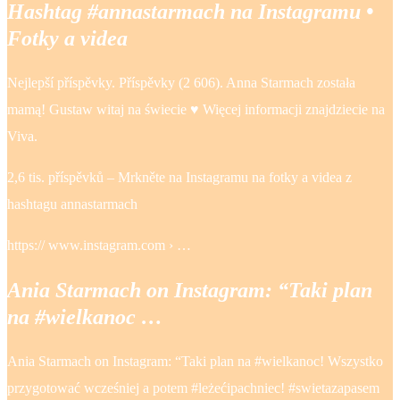
Hashtag #annastarmach na Instagramu •
Fotky a videa
Nejlepší příspěvky. Příspěvky (2 606). Anna Starmach została
mamą! Gustaw witaj na świecie ♥️ Więcej informacji znajdziecie na
Viva.
2,6 tis. příspěvků – Mrkněte na Instagramu na fotky a videa z
hashtagu annastarmach
https:// www.instagram.com › …
Ania Starmach on Instagram: “Taki plan
na #wielkanoc …
Ania Starmach on Instagram: “Taki plan na #wielkanoc! Wszystko
przygotować wcześniej a potem #leżećipachniec! #swietazapasem