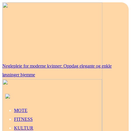
Neglepleie for moderne kvinner: Oppdag elegante og enkle
løsninger hjemme
MOTE
FITNESS
KULTUR