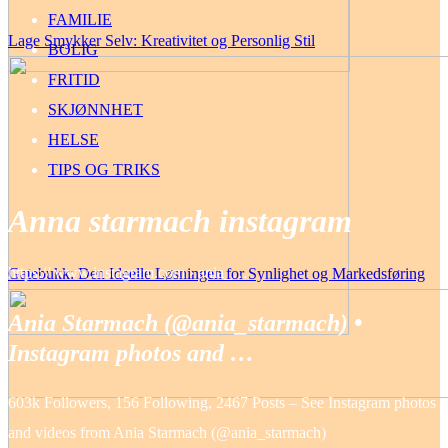
FAMILIE
Lage Smykker Selv: Kreativitet og Personlig Stil
BOLIG
FRITID
SKJØNNHET
HELSE
TIPS OG TRIKS
Anna starmach instagram
https:// www.instagram.com › ania_…
Gatebukk: Den Ideelle Løsningen for Synlighet og Markedsføring
Ania Starmach (@ania_starmach) •
Instagram photos and …
603k Followers, 156 Following, 2467 Posts – See Instagram photos
and videos from Ania Starmach (@ania_starmach)