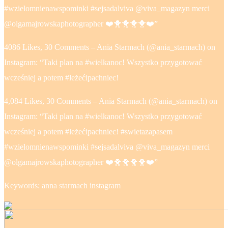
#wzielomnienawspominki #sejsadalviva @viva_magazyn merci
@olgamajrowskaphotographer ❤️🐥🐥🐥🐥❤️”
4086 Likes, 30 Comments – Ania Starmach (@ania_starmach) on
Instagram: “Taki plan na #wielkanoc! Wszystko przygotować
wcześniej a potem #leżećipachniec!
4,084 Likes, 30 Comments – Ania Starmach (@ania_starmach) on
Instagram: “Taki plan na #wielkanoc! Wszystko przygotować
wcześniej a potem #leżećipachniec! #swietazapasem
#wzielomnienawspominki #sejsadalviva @viva_magazyn merci
@olgamajrowskaphotographer ❤️🐥🐥🐥🐥❤️”
Keywords: anna starmach instagram