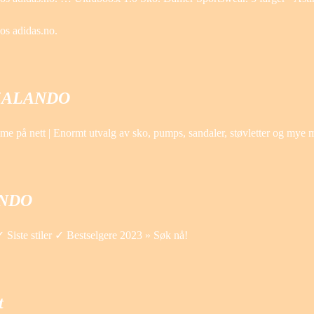
hos adidas.no.
 | ZALANDO
l dame på nett | Enormt utvalg av sko, pumps, sandaler, støvletter og mye
LANDO
 Siste stiler ✓ Bestselgere 2023 » Søk nå!
t