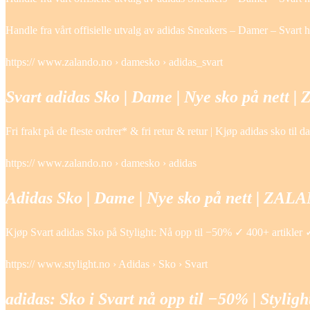
Handle fra vårt offisielle utvalg av adidas Sneakers – Damer – Svart 
https:// www.zalando.no › damesko › adidas_svart
Svart adidas Sko | Dame | Nye sko på nett
Fri frakt på de fleste ordrer* & fri retur & retur | Kjøp adidas sko ti
https:// www.zalando.no › damesko › adidas
Adidas Sko | Dame | Nye sko på nett | ZA
Kjøp Svart adidas Sko på Stylight: Nå opp til −50% ✓ 400+ artikler ✓
https:// www.stylight.no › Adidas › Sko › Svart
adidas: Sko i Svart nå opp til −50% | Styligh