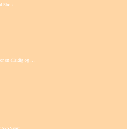
al Shop.
for en allsidig og …
r Sko Svart.