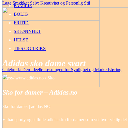
Lage Smykker Selv: Kreativitet og Personlig Stil
FAMILIE
BOLIG
FRITID
SKJØNNHET
HELSE
TIPS OG TRIKS
Adidas sko dame svart
Gatebukk: Den Ideelle Løsningen for Synlighet og Markedsføring
https:// www.adidas.no › Sko
Sko for damer – Adidas.no
Sko for damer | adidas NO
Vi har sporty og stilfulle adidas sko for damer som vet hvor viktig de