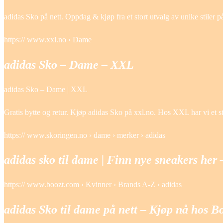
adidas Sko på nett. Oppdag & kjøp fra et stort utvalg av unike stiler
https:// www.xxl.no › Dame
adidas Sko – Dame – XXL
adidas Sko – Dame | XXL
Gratis bytte og retur. Kjøp adidas Sko på xxl.no. Hos XXL har vi et s
https:// www.skoringen.no › dame › merker › adidas
adidas sko til dame | Finn nye sneakers her
https:// www.boozt.com › Kvinner › Brands A-Z › adidas
adidas Sko til dame på nett – Kjøp nå hos B