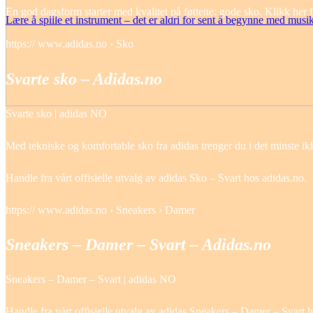
En god dagsform starter med kvalitet på føttene: gode sko. Klikk her fo
Lære å spille et instrument – det er aldri for sent å begynne med musi
https:// www.adidas.no › Sko
Svarte sko – Adidas.no
Svarte sko | adidas NO
Med tekniske og komfortable sko fra adidas trenger du i det minste ik
Handle fra vårt offisielle utvalg av adidas Sko – Svart hos adidas.no.
https:// www.adidas.no › Sneakers › Damer
Sneakers – Damer – Svart – Adidas.no
Sneakers – Damer – Svart | adidas NO
Handle fra vårt offisielle utvalg av adidas Sneakers – Damer – Svart 