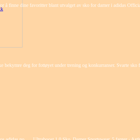
r å finne dine favoritter blant utvalget av sko for damer i adidas Offici
kk
ke bekymre deg for fottøyet under trening og konkurranser. Svarte sko 
hos adidas.no. … Ultraboost 1.0 Sko. Damer Sportswear. 5 farger · Asti