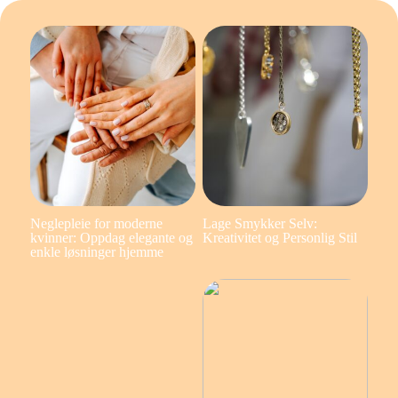
Neglepleie for moderne
Lage Smykker Selv:
kvinner: Oppdag elegante og
Kreativitet og Personlig Stil
enkle løsninger hjemme