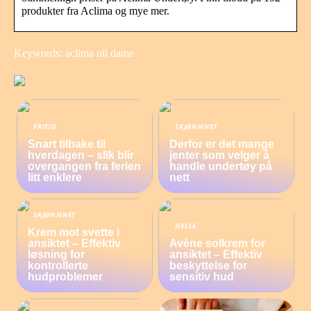
produkter fra Aclima og mye mer.
Keywords: aclima ull dame
FRITID
SKJØNNHET
Snart tilbake til
Derfor er det mange
hverdagen – slik blir
jenter som velger å
overgangen fra ferien
handle undertøy på
litt enklere
nett
SKJØNNHET
HELSE
Krem mot svette i
ansiktet – Effektiv
Avène solkrem for
løsning for
ansiktet – Effektiv
kontrollerte
beskyttelse for
hudproblemer
sensitiv hud