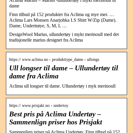
Aclima Marius – Marius -ullundertøy i mykt merinoull til
dame
Finn tilbud på 152 produkter fra Aclima og mye mer. …
Aclima Lars Monsen Anarjohka LS Shirt W/Zip (Dame).
Dame, Undertrøye, S, M, L …
DesignWool Marius, ullundertøy i mykt merinoull med det
tradisjonelle marius designet fra Aclima
https:// www.aclima.no › produkttype_dame › ullongs
Ull longser til dame – Ullundertøy til
dame fra Aclima
Aclima ull longser til dame. Ullundertøy i myk merinoull
https:// www.prisjakt.no › undertoy
Best pris på Aclima Undertøy –
Sammenlign priser hos Prisjakt
Sammenlign priser på Aclima Undertøy. Finn tilbud på 152