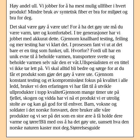
Høy andel ull. Vi jobber for å ha mest mulig ullfiber i hvert
produkt! Mindre bruk av syntetisk fiber er bra for miljøet og
bra for deg.
Det skal være gøy å være ute! For å ha det gøy ute må du
være varm, tørr og komfortabel. I tre generasjoner har vi
jobbet med akkurat dette. Gjennom knallhard testing, feiling
og mer testing har vi klart det. I prosessen fant vi ut at det
bare er en ting som funker, ull. Hvorfor? Fordi ull har en
unik evne til å beholde varmen, transportere svette og
beholde varmen selv når den er våt.Ullspesialisten er en tittel
vi ikke tar lett på. Vi skal alltid bli bedre og sørge for at du
får et produkt som gjør det gøy å være ute. Gjennom
konstant testing og et kompromissløst fokus på kvalitet i alle
ledd, bruker vi den erfaringen vi har fått til å utvikle
ullprodukter i topp kvalitetGjennom mange timer ute på
fjellet, skogen og vidda har vi nå et produkt vi er utrolig
stolte av og kan gå god for til enhver. Barn, voksne og
soldater i det norske forsvaret, dere bruker alle våre
produkter og vi ser på det som en stor ære å få holde dere
varme og tørre!Bli med oss å ha det gøy ute, uansett hva den
norske naturen kaster mot deg.Størrelsesguide